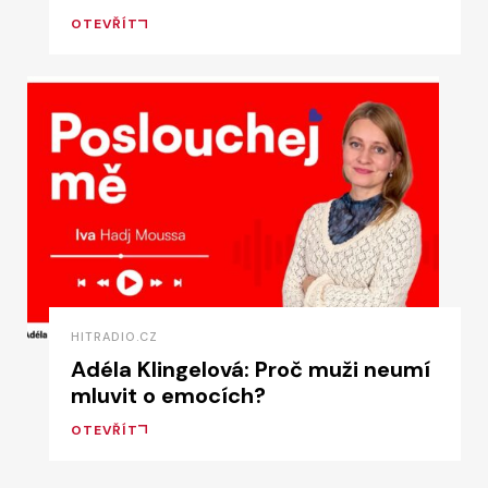
OTEVŘÍT
HITRADIO.CZ
Adéla Klingelová: Proč muži neumí
mluvit o emocích?
OTEVŘÍT