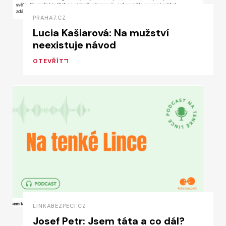
PRAHA7.CZ
Lucia Kašiarová: Na mužství
neexistuje návod
OTEVŘÍT
LINKABEZPECI.CZ
Josef Petr: Jsem táta a co dál?