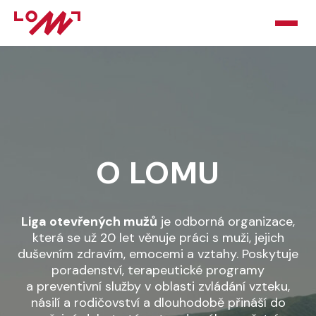
HOME
O LOMU
KURZY
O LOMU
PORADNA
PODPOŘTE NÁS
Liga otevřených mužů
je odborná organizace,
která se už 20 let věnuje práci s muži, jejich
BLOG
duševním zdravím, emocemi a vztahy. Poskytuje
poradenství, terapeutické programy
KONTAKT
a preventivní služby v oblasti zvládání vzteku,
násilí a rodičovství a dlouhodobě přináší do