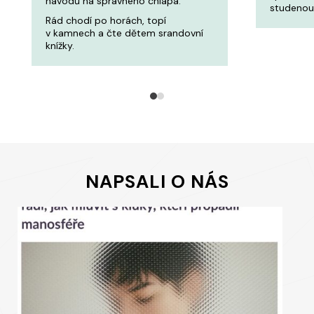
návodů na správného chlapa.
studenou
Rád chodí po horách, topí
v kamnech a čte dětem srandovní
knížky.
NAPSALI O NÁS