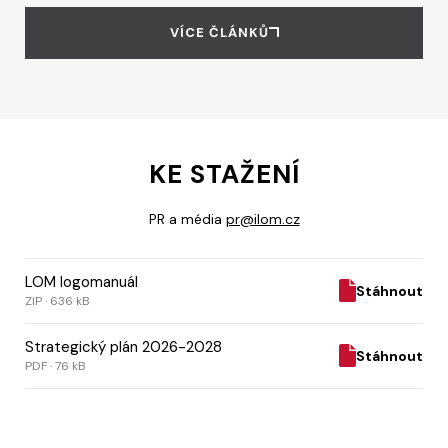
VÍCE ČLÁNKŮ
KE STAŽENÍ
PR a média
pr@ilom.cz
LOM logomanuál
Stáhnout
ZIP · 636 kB
Strategický plán 2026-2028
Stáhnout
PDF · 76 kB