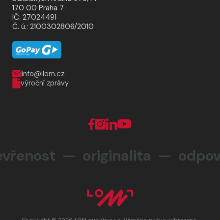
170 00 Praha 7
IČ: 27024491
Č. ú.: 2100302806/2010
info@ilom.cz
výroční zprávy
řenost — originalita —
odpově
Copyright © 2026 LOM quality s.r.o. Všechna práva vyhrazena.