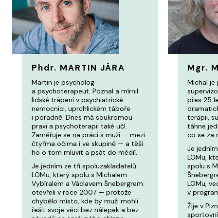
Phdr. MARTIN JÁRA
Mgr. 
Martin je psycholog
Michal je
a psychoterapeut. Poznal a mírnil
supervizor
lidské trápení v psychiatrické
přes 25 le
nemocnici, uprchlickém táboře
dramatick
i poradně. Dnes má soukromou
terapii, 
praxi a psychoterapii také učí.
táhne jed
Zaměřuje se na práci s muži — mezi
co se za n
čtyřma očima i ve skupině — a těší
Je jedním
ho o tom mluvit a psát do médií.
LOMu, kte
Je jedním ze tří spoluzakladatelů
spolu s 
LOMu, který spolu s Michalem
Šnebergr
Vybíralem a Václavem Šnebergrem
LOMu, ve
otevřeli v roce 2007 — protože
v program
chybělo místo, kde by muži mohli
Žije v Plz
řešit svoje věci bez nálepek a bez
sportovn