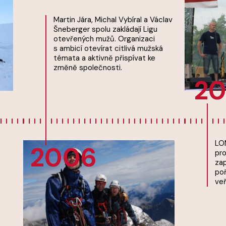
Martin Jára, Michal Vybíral a Václav
Šneberger spolu zakládají Ligu
otevřených mužů. Organizaci
s ambicí otevírat citlivá mužská
témata a aktivně přispívat ke
změně společnosti.
20
LOM s
2006
proje
zapoj
pořádá
veřej