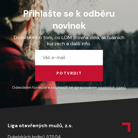
Přihlašte se k odběru
novinek
Dozvíte se o tom, co LOM zrovna dělá, aktuálních
kurzech a další info.
POTVRDIT
Odesláním formuláře souhlasíš se zpracováním
osobních údajů
.
Liga otevřených mužů, z.s.
Dukelských hrdinů 975/14