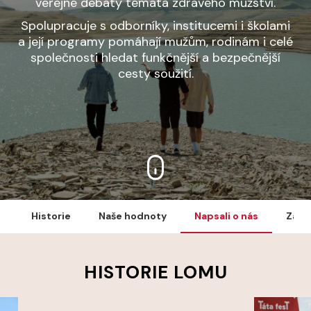
veřejné debaty témata zdravého mužství.
Spolupracuje s odborníky, institucemi i školami
a její programy pomáhají mužům, rodinám i celé
společnosti hledat funkčnější a bezpečnější
cesty soužití.
Historie
Naše hodnoty
Napsali o nás
Zakl
HISTORIE LOMU