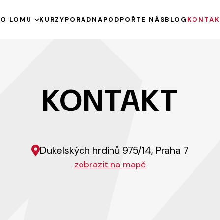
E
O LOMU
KURZY
PORADNA
PODPOŘTE NÁS
BLOG
KONTAK
HISTORIE
KE STAŽENÍ
VÝROČNÍ ZPRÁVY
KONTAKT
PODPOŘENÉ PROJEKTY
Dukelských hrdinů 975/14, Praha 7
zobrazit na mapě