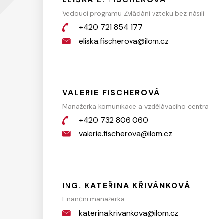
Vedoucí programu Zvládání vzteku bez násilí
+420 721 854 177
eliska.fischerova@ilom.cz
VALERIE FISCHEROVÁ
Manažerka komunikace a vzdělávacího centra
+420 732 806 060
valerie.fischerova@ilom.cz
ING. KATEŘINA KŘIVÁNKOVÁ
Finanční manažerka
katerina.krivankova@ilom.cz