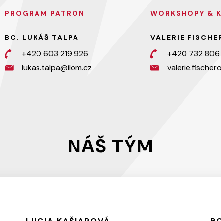
PROGRAM PATRON
WORKSHOPY & 
BC. LUKÁŠ TALPA
VALERIE FISCH
+420 603 219 926
+420 732 806
lukas.talpa@ilom.cz
valerie.fische
NÁŠ TÝM
LUCIA KAŠIAROVÁ
BC