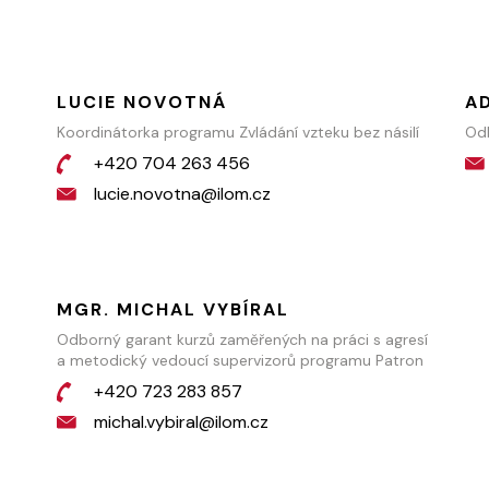
LUCIE NOVOTNÁ
A
Koordinátorka programu Zvládání vzteku bez násilí
Odb
+420 704 263 456
lucie.novotna@ilom.cz
MGR. MICHAL VYBÍRAL
Odborný garant kurzů zaměřených na práci s agresí
a metodický vedoucí supervizorů programu Patron
+420 723 283 857
michal.vybiral@ilom.cz