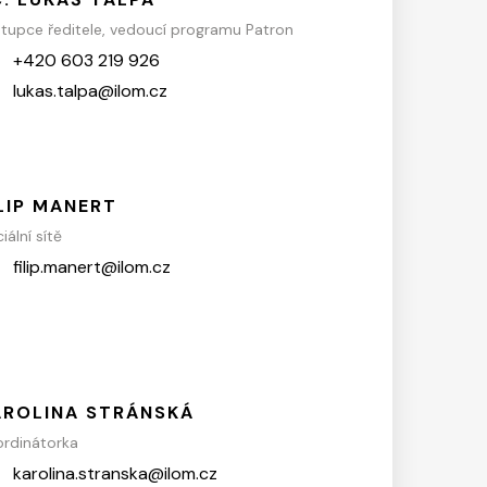
tupce ředitele, vedoucí programu Patron
+420 603 219 926
lukas.talpa@ilom.cz
LIP MANERT
iální sítě
filip.manert@ilom.cz
AROLINA STRÁNSKÁ
rdinátorka
karolina.stranska@ilom.cz