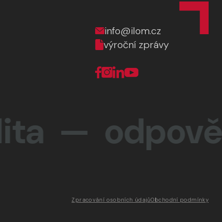
info@ilom.cz
výroční zprávy
a —
odpovědno
Zpracování osobních údajů
Obchodní podmínky