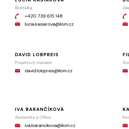
Ředitelka
Zás
+420 739 615 148
lucia.kasiarova@ilom.cz
DAVID LOBPREIS
FI
Projektový manažer
Soc
david.lobpreis@ilom.cz
IVA BARANČÍKOVÁ
K
Asistentka a Office
Koo
iva.barancikova@ilom.cz