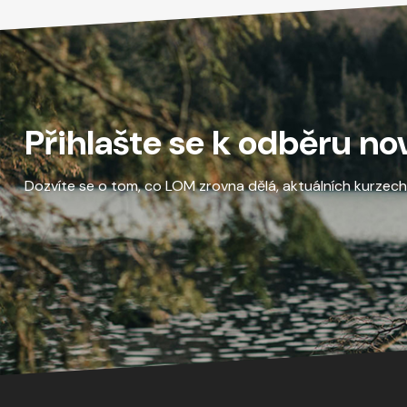
Přihlašte se k odběru no
Dozvíte se o tom, co LOM zrovna dělá, aktuálních kurzech a