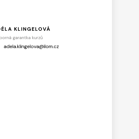
DÉLA KLINGELOVÁ
orná garantka kurzů
adela.klingelova@ilom.cz