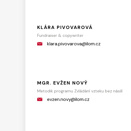
KLÁRA PIVOVAROVÁ
Fundraiser & copywriter
klara.pivovarova@ilom.cz
MGR. EVŽEN NOVÝ
Metodik programu Zvládání vzteku bez násilí
evzen.novy@ilom.cz