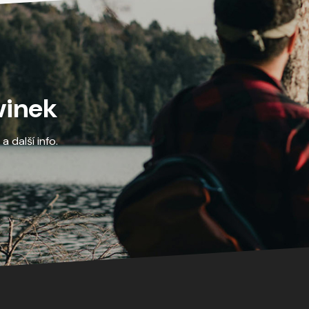
vinek
 další info.