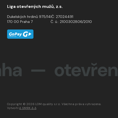
Liga otevřených mužů, z.s.
Dukelských hrdinů 975/14
IČ: 27024491
170 00 Praha 7
Č. ú.: 2100302806/2010
 otevřenost 
Copyright © 2026 LOM quality s.r.o. Všechna práva vyhrazena.
Vytvořil
∆ SMRK ∆ ∆