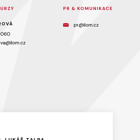
KURZY
PR & KOMUNIKACE
EROVÁ
pr@ilom.cz
 060
rova@ilom.cz
. LUKÁŠ TALPA