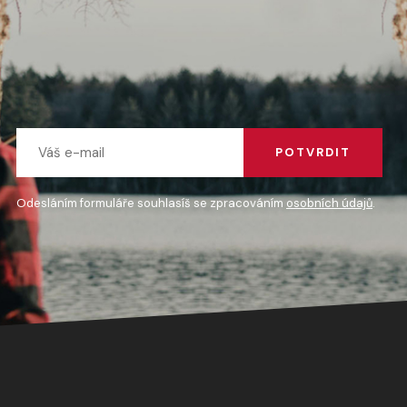
POTVRDIT
Odesláním formuláře souhlasíš se zpracováním
osobních údajů
.