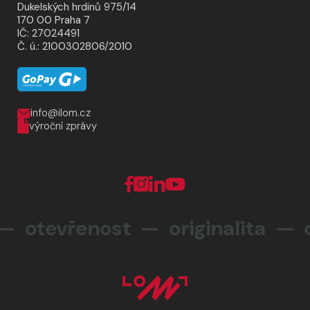
Dukelských hrdinů 975/14
170 00 Praha 7
IČ: 27024491
Č. ú.: 2100302806/2010
info@ilom.cz
výroční zprávy
 otevřenost — originalita —