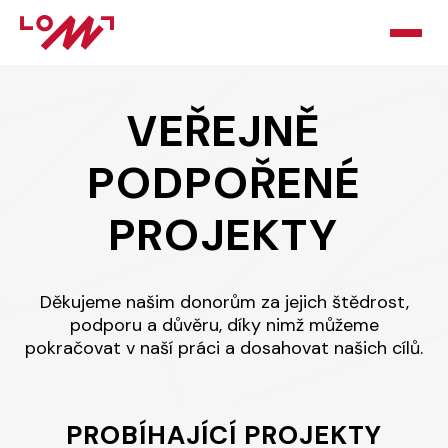
HOME
VEŘEJNĚ
O LOMU
PODPOŘENÉ
KURZY
PROJEKTY
PORADNA
PODPOŘTE NÁS
Děkujeme našim donorům za jejich štědrost,
podporu a důvěru, díky nimž můžeme
BLOG
pokračovat v naší práci a dosahovat našich cílů.
KONTAKT
PROBÍHAJÍCÍ PROJEKTY