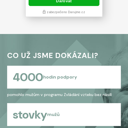
CO UŽ JSME DOKÁZALI?
4000
hodin podpory
pomohlo mužům v programu Zvládání vzteku bez násilí
stovky
mužů