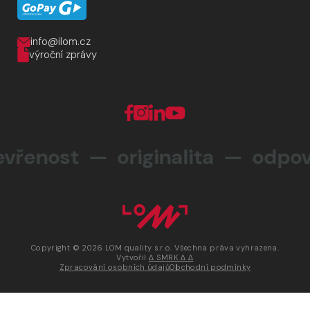
info@ilom.cz
výroční zprávy
řenost — originalita —
odpově
Copyright © 2026 LOM quality s.r.o. Všechna práva vyhrazena.
Vytvořil
∆ SMRK ∆ ∆
Zpracování osobních údajů
Obchodní podmínky