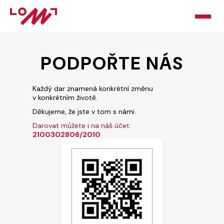
HOME
PODPOŘTE NÁS
O LOMU
Každý dar znamená konkrétní změnu
v konkrétním životě.
KURZY
Děkujeme, že jste v tom s námi.
PORADNA
Darovat můžete i na náš účet:
2100302806/2010
PODPOŘTE NÁS
BLOG
KONTAKT