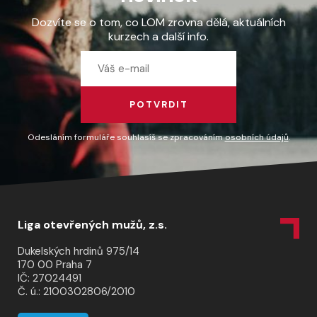
Dozvíte se o tom, co LOM zrovna dělá, aktuálních
kurzech a další info.
POTVRDIT
Odesláním formuláře souhlasíš se zpracováním
osobních údajů
.
Liga otevřených mužů, z.s.
Dukelských hrdinů 975/14
170 00 Praha 7
IČ: 27024491
Č. ú.: 2100302806/2010