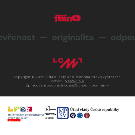
nost — originalita —
odpověd
Copyright © 2026 LOM quality s.r.o. Všechna práva vyhrazena.
Vytvořil
∆ SMRK ∆ ∆
Zpracování osobních údajů
Obchodní podmínky