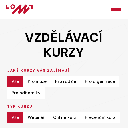
HOME
VZDĚLÁVACÍ
O LOMU
KURZY
KURZY
PORADNA
JAKÉ KURZY VÁS ZAJÍMAJÍ:
Vše
Pro muže
Pro rodiče
Pro organizace
PODPOŘTE NÁS
Pro odborníky
BLOG
TYP KURZU:
KONTAKT
Vše
Webinář
Online kurz
Prezenční kurz