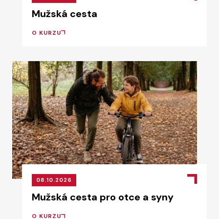
Mužská cesta
O KURZU
08.10.2026
Mužská cesta pro otce a syny
O KURZU