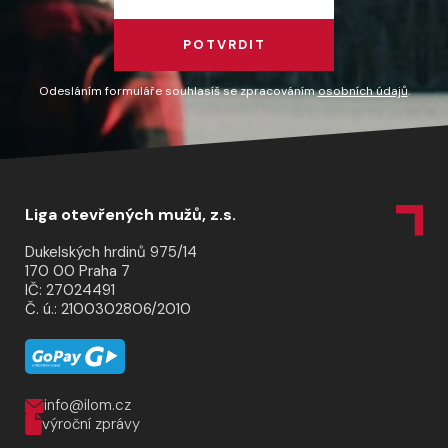
POTVRDIT
Odesláním formuláře souhlasíš se zpracováním
osobních údajů
.
Liga otevřených mužů, z.s.
Dukelských hrdinů 975/14
170 00 Praha 7
IČ: 27024491
Č. ú.: 2100302806/2010
info@ilom.cz
výroční zprávy