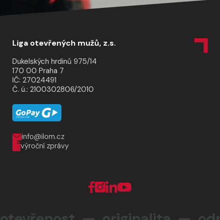
Liga otevřených mužů, z.s.
Dukelských hrdinů 975/14
170 00 Praha 7
IČ: 27024491
Č. ú.: 2100302806/2010
info@ilom.cz
výroční zprávy
řenost — originalita —
odpově