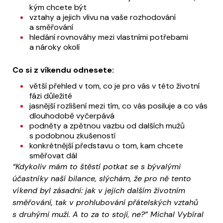
kým chcete být
vztahy a jejich vlivu na vaše rozhodování
a směřování
hledání rovnováhy mezi vlastními potřebami
a nároky okolí
Co si z víkendu odnesete:
větší přehled v tom, co je pro vás v této životní
fázi důležité
jasnější rozlišení mezi tím, co vás posiluje a co vás
dlouhodobě vyčerpává
podněty a zpětnou vazbu od dalších mužů
s podobnou zkušeností
konkrétnější představu o tom, kam chcete
směřovat dál
“Kdykoliv mám to štěstí potkat se s bývalými
účastníky naší bilance, slýchám, že pro ně tento
víkend byl zásadní: jak v jejich dalším životním
směřování, tak v prohlubování přátelských vztahů
s druhými muži. A to za to stojí, ne?” Michal Vybíral