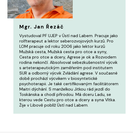
Mgr. Jan Řezáč
Vystudoval PF UJEP v Ústí nad Labem. Pracuje jako
rolfterapeut a lektor seberozvojových kurzů. Pro
LOM pracuje od roku 2006 jako lektor kurzů
Mužská cesta, Mužská cesta pro otce a syny,
Cesta pro otce a dcery, Agrese je ok a Rozvodem
rodina nekončí. Absolvoval sebezkušenostní výcvik
s arteterapeutickým zaměřením pod institutem
SUR a odborný výcvik Zvládání agrese. V současné
době prochází výcvikem v biosyntetické
psychoterapii. Je také certifikovaným facilitátorem
Maitri dýchání. S manželkou Jitkou rád jezdí do
Toskánska a chodí přírodou. Má dceru Ladu, se
kterou vede Cestu pro otce a dcery a syna Vítka.
Žije v Libově poblíž Ústí nad Labem.