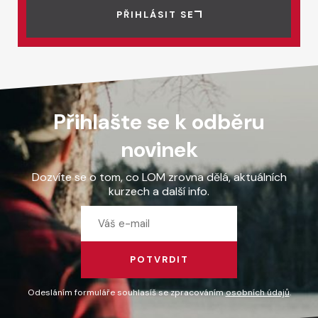
PŘIHLÁSIT SE
Přihlašte se k odběru
novinek
Dozvíte se o tom, co LOM zrovna dělá, aktuálních
kurzech a další info.
POTVRDIT
Odesláním formuláře souhlasíš se zpracováním
osobních údajů
.