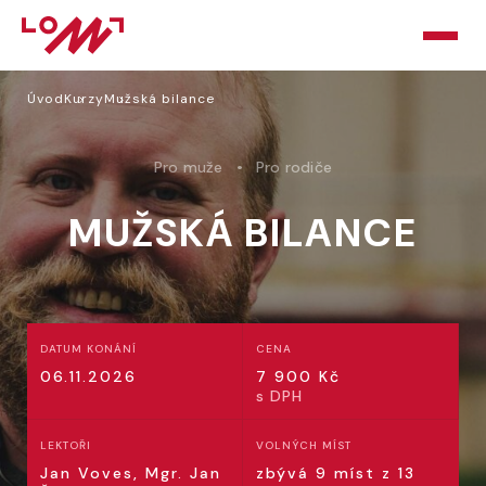
Úvod
Kurzy
Mužská bilance
HOME
O LOMU
Pro muže
Pro rodiče
KURZY
MUŽSKÁ BILANCE
PORADNA
PODPOŘTE NÁS
DATUM KONÁNÍ
CENA
BLOG
06.11.2026
7 900
Kč
s DPH
KONTAKT
LEKTOŘI
VOLNÝCH MÍST
Jan Voves, Mgr. Jan
zbývá 9 míst z 13