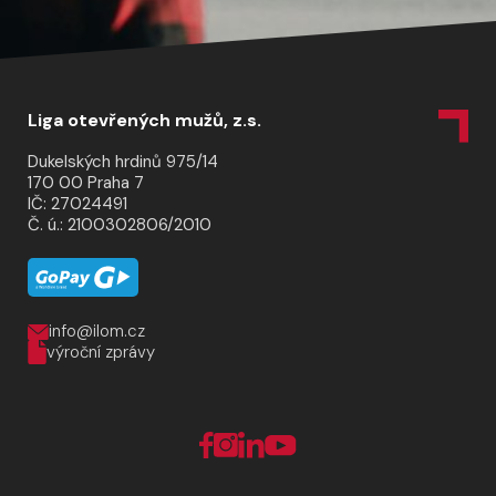
Liga otevřených mužů, z.s.
Dukelských hrdinů 975/14
170 00 Praha 7
IČ: 27024491
Č. ú.: 2100302806/2010
info@ilom.cz
výroční zprávy