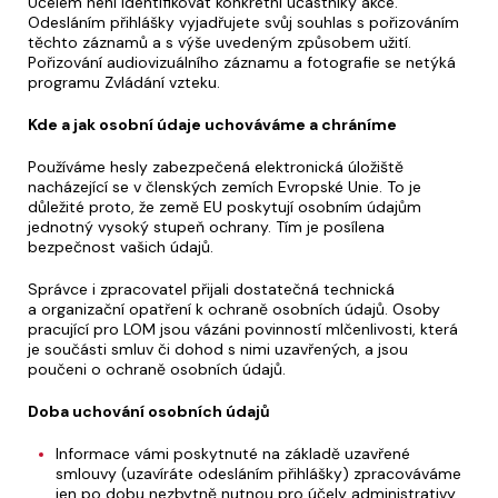
Účelem není identifikovat konkrétní účastníky akce.
Odesláním přihlášky vyjadřujete svůj souhlas s pořizováním
těchto záznamů a s výše uvedeným způsobem užití.
Pořizování audiovizuálního záznamu a fotografie se netýká
programu Zvládání vzteku.
Kde a jak osobní údaje uchováváme a chráníme
Používáme hesly zabezpečená elektronická úložiště
nacházející se v členských zemích Evropské Unie. To je
důležité proto, že země EU poskytují osobním údajům
jednotný vysoký stupeň ochrany. Tím je posílena
bezpečnost vašich údajů.
Správce i zpracovatel přijali dostatečná technická
a organizační opatření k ochraně osobních údajů. Osoby
pracující pro LOM jsou vázáni povinností mlčenlivosti, která
je součásti smluv či dohod s nimi uzavřených, a jsou
poučeni o ochraně osobních údajů.
Doba uchování osobních údajů
Informace vámi poskytnuté na základě uzavřené
smlouvy (uzavíráte odesláním přihlášky) zpracováváme
jen po dobu nezbytně nutnou pro účely administrativy