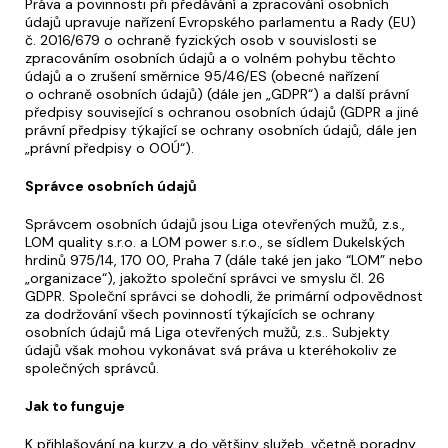
Práva a povinnosti při předávání a zpracování osobních
údajů upravuje nařízení Evropského parlamentu a Rady (EU)
č. 2016/679 o ochraně fyzických osob v souvislosti se
zpracováním osobních údajů a o volném pohybu těchto
údajů a o zrušení směrnice 95/46/ES (obecné nařízení
o ochraně osobních údajů) (dále jen „GDPR“) a další právní
předpisy související s ochranou osobních údajů (GDPR a jiné
právní předpisy týkající se ochrany osobních údajů, dále jen
„právní předpisy o OOÚ“).
Správce osobních údajů
Správcem osobních údajů jsou Liga otevřených mužů, z.s.,
LOM quality s.r.o. a LOM power s.r.o., se sídlem Dukelských
hrdinů 975/14, 170 00, Praha 7 (dále také jen jako “LOM” nebo
„organizace“), jakožto společní správci ve smyslu čl. 26
GDPR. Společní správci se dohodli, že primární odpovědnost
za dodržování všech povinností týkajících se ochrany
osobních údajů má Liga otevřených mužů, z.s.. Subjekty
údajů však mohou vykonávat svá práva u kteréhokoliv ze
společných správců.
Jak to funguje
K přihlašování na kurzy a do většiny služeb, včetně poradny,