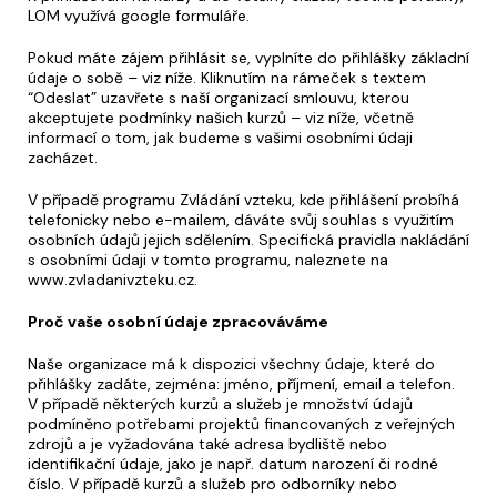
LOM využívá google formuláře.
Pokud máte zájem přihlásit se, vyplníte do přihlášky základní
údaje o sobě – viz níže. Kliknutím na rámeček s textem
“Odeslat” uzavřete s naší organizací smlouvu, kterou
akceptujete podmínky našich kurzů – viz níže, včetně
informací o tom, jak budeme s vašimi osobními údaji
zacházet.
V případě programu Zvládání vzteku, kde přihlášení probíhá
telefonicky nebo e-mailem, dáváte svůj souhlas s využitím
osobních údajů jejich sdělením. Specifická pravidla nakládání
s osobními údaji v tomto programu, naleznete na
www.zvladanivzteku.cz.
Proč vaše osobní údaje zpracováváme
Naše organizace má k dispozici všechny údaje, které do
přihlášky zadáte, zejména: jméno, příjmení, email a telefon.
V případě některých kurzů a služeb je množství údajů
podmíněno potřebami projektů financovaných z veřejných
zdrojů a je vyžadována také adresa bydliště nebo
identifikační údaje, jako je např. datum narození či rodné
číslo. V případě kurzů a služeb pro odborníky nebo