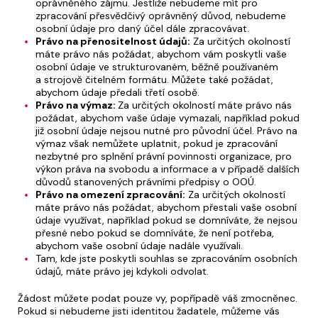
oprávněného zájmu. Jestliže nebudeme mít pro
zpracování přesvědčivý oprávněný důvod, nebudeme
osobní údaje pro daný účel dále zpracovávat.
Právo na přenositelnost údajů:
Za určitých okolností
máte právo nás požádat, abychom vám poskytli vaše
osobní údaje ve strukturovaném, běžně používaném
a strojově čitelném formátu. Můžete také požádat,
abychom údaje předali třetí osobě.
Právo na výmaz:
Za určitých okolností máte právo nás
požádat, abychom vaše údaje vymazali, například pokud
již osobní údaje nejsou nutné pro původní účel. Právo na
výmaz však nemůžete uplatnit, pokud je zpracování
nezbytné pro splnění právní povinnosti organizace, pro
výkon práva na svobodu a informace a v případě dalších
důvodů stanovených právními předpisy o OOÚ.
Právo na omezení zpracování:
Za určitých okolností
máte právo nás požádat, abychom přestali vaše osobní
údaje využívat, například pokud se domníváte, že nejsou
přesné nebo pokud se domníváte, že není potřeba,
abychom vaše osobní údaje nadále využívali.
Tam, kde jste poskytli souhlas se zpracováním osobních
údajů, máte právo jej kdykoli odvolat.
Žádost můžete podat pouze vy, popřípadě váš zmocněnec.
Pokud si nebudeme jisti identitou žadatele, můžeme vás