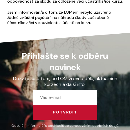
odpovědnost za škodu za odložené věci účastníka/ice kurzu.
Jsem informován/a o tom, že LOMem nebylo uzavřeno
žádné zvláštní pojištění na náhradu škody způsobené
účastníkovi/ici v souvislosti s účastí na kurzu.
Přihlašte se k odběru
novinek
Dozvíte se o tom, co LOM zrovna dělá, aktuálních
kurzech a další info.
POTVRDIT
Odesláním formuláře souhlasíš se zpracováním
osobních údajů
.