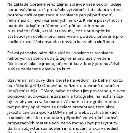
Na základě oprávněného zájmu správce vaše osobní údaje
zpracováváme také pro účely vytváření statistik pro interní
potřeby naší organizace a archivace pro případ sporů,
reklamací či jiných vznesených nároků. K vámi poskytnutým
osobním údajům můžeme také přiřadit informace
o službách LOMu, které jste využili, což slouží opět ke
statistickým účelům pro naše vnitřní potřeby, případně pro
zacílení rozesílání novinek o nových kurzech a službách.
Právní předpisy nám dále ukládají povinnost archivace
některých osobních údajů, zejména pro účely vedení
účetnictví, jako je jméno, příjmení, kurz, který jste navštívil,
a výše zaplacené částky za kurz.
Uzavřením smlouvy dále berete na vědomí, že během kurzu
na základě § 6.1f) Obecného nařízení o ochraně osobních
údajů může být LOMem, nebo osobou jím pověřenou, z akce
pořizován audiovizuální záznam a fotografie, na nichž může
být zachycena i vaše osoba. Záznam a fotografie mohou
být použity správcem za účelem prezentace této akce,
jakožto činnosti spolku LOM na jeho webových stránkách
a sociálních sítích, donorům, případně ve Výroční zprávě,
propagačních materiálech, nebo mohou být poskytnuty
dalším subjektům za účelem informování o akci v médiích.