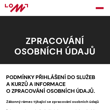
HOME
ZPRACOVÁNÍ
O LOMU
OSOBNÍCH ÚDAJŮ
KURZY
PORADNA
PODPOŘTE NÁS
PODMÍNKY PŘIHLÁŠENÍ DO SLUŽEB
A KURZŮ A INFORMACE
BLOG
O ZPRACOVÁNÍ OSOBNÍCH ÚDAJŮ.
KONTAKT
Zákonný rámec týkající se zpracování osobních údajů