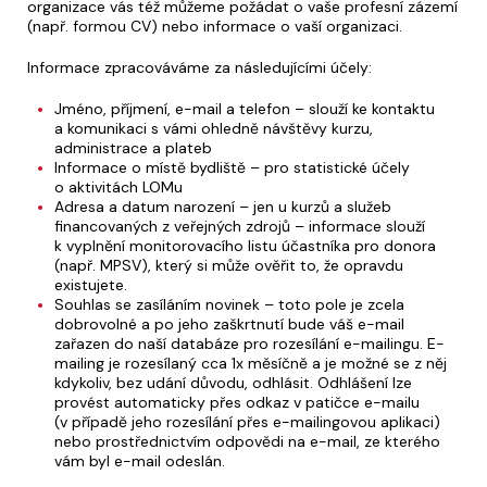
organizace vás též můžeme požádat o vaše profesní zázemí
(např. formou CV) nebo informace o vaší organizaci.
Informace zpracováváme za následujícími účely:
Jméno, příjmení, e-mail a telefon – slouží ke kontaktu
a komunikaci s vámi ohledně návštěvy kurzu,
administrace a plateb
Informace o místě bydliště – pro statistické účely
o aktivitách LOMu
Adresa a datum narození – jen u kurzů a služeb
financovaných z veřejných zdrojů – informace slouží
k vyplnění monitorovacího listu účastníka pro donora
(např. MPSV), který si může ověřit to, že opravdu
existujete.
Souhlas se zasíláním novinek – toto pole je zcela
dobrovolné a po jeho zaškrtnutí bude váš e-mail
zařazen do naší databáze pro rozesílání e-mailingu. E-
mailing je rozesílaný cca 1x měsíčně a je možné se z něj
kdykoliv, bez udání důvodu, odhlásit. Odhlášení lze
provést automaticky přes odkaz v patičce e-mailu
(v případě jeho rozesílání přes e-mailingovou aplikaci)
nebo prostřednictvím odpovědi na e-mail, ze kterého
vám byl e-mail odeslán.