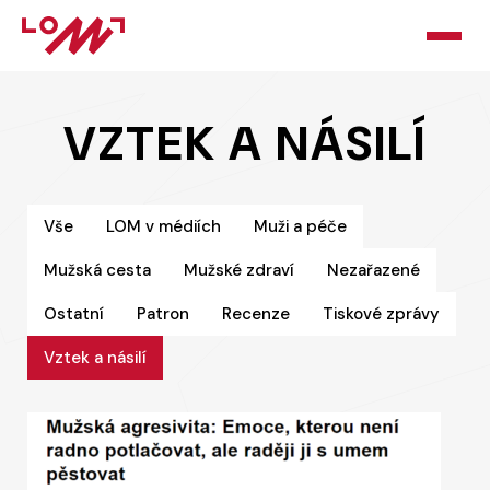
HOME
VZTEK A NÁSILÍ
O LOMU
KURZY
Vše
LOM v médiích
Muži a péče
Mužská cesta
Mužské zdraví
Nezařazené
PORADNA
Ostatní
Patron
Recenze
Tiskové zprávy
PODPOŘTE NÁS
Vztek a násilí
BLOG
KONTAKT