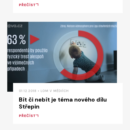
PŘEČÍST
01.12.2018 • LOM V MÉDIÍCH
Bít či nebít je téma nového dílu
Střepin
PŘEČÍST