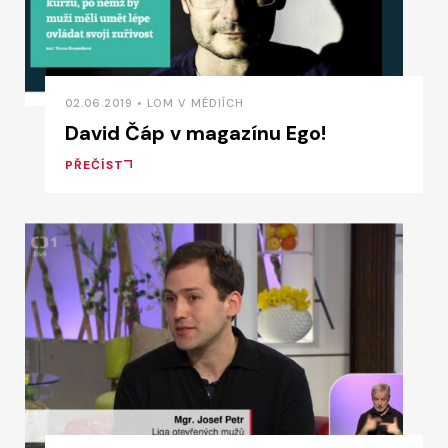
02.06.2019 • LOM V MÉDIÍCH
David Čáp v magazínu Ego!
PŘEČÍST