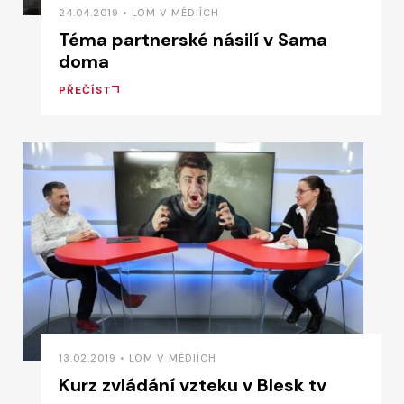
24.04.2019 • LOM V MÉDIÍCH
Téma partnerské násilí v Sama
doma
PŘEČÍST
13.02.2019 • LOM V MÉDIÍCH
Kurz zvládání vzteku v Blesk tv