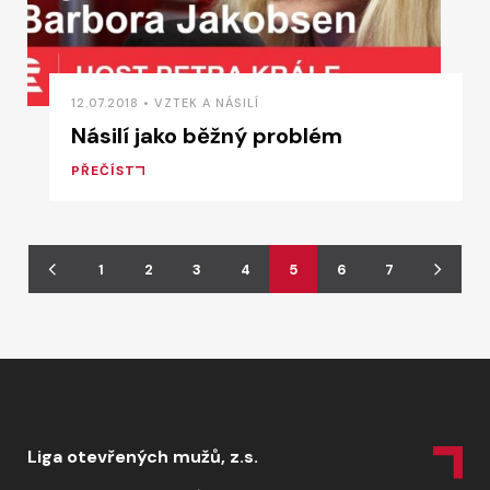
12.07.2018 • VZTEK A NÁSILÍ
Násilí jako běžný problém
PŘEČÍST
1
2
3
4
5
6
7
Liga otevřených mužů, z.s.