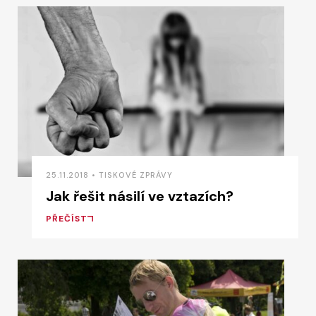
25.11.2018 • TISKOVÉ ZPRÁVY
Jak řešit násilí ve vztazích?
PŘEČÍST