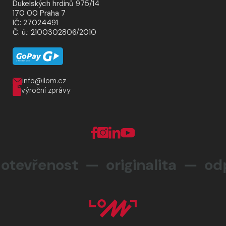
Dukelských hrdinů 975/14
170 00 Praha 7
IČ: 27024491
Č. ú.: 2100302806/2010
info@ilom.cz
výroční zprávy
evřenost — originalita —
odpo