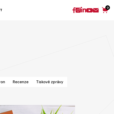
0
T
ron
Recenze
Tiskové zprávy