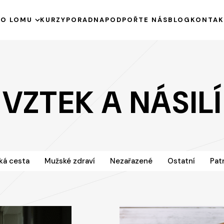
E
O LOMU
KURZY
PORADNA
PODPOŘTE NÁS
BLOG
KONTAK
HISTORIE
KE STAŽENÍ
VÝROČNÍ ZPRÁVY
VZTEK A NÁSILÍ
PODPOŘENÉ PROJEKTY
ká cesta
Mužské zdraví
Nezařazené
Ostatní
Pat