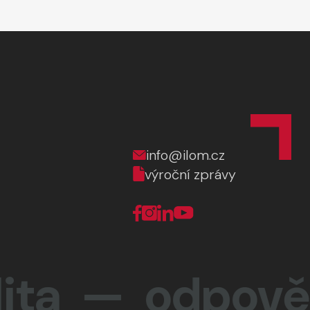
info@ilom.cz
výroční zprávy
ta —
odpovědn