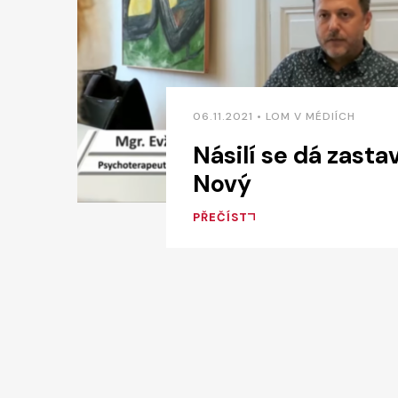
06.11.2021 • LOM V MÉDIÍCH
Násilí se dá zastav
Nový
PŘEČÍST