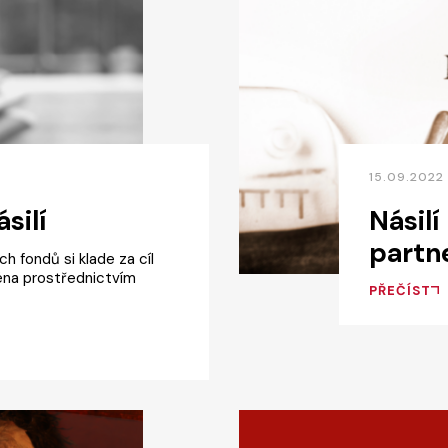
15.09.2022
silí
Násilí
partn
 fondů si klade za cíl
ména prostřednictvím
PŘEČÍST