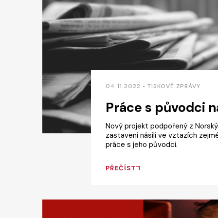
04.11.2022 • TISKOVÉ ZPRÁVY
Práce s původci ná
Nový projekt podpořený z Norských
zastavení násilí ve vztazích zej
práce s jeho původci.
PŘEČÍST