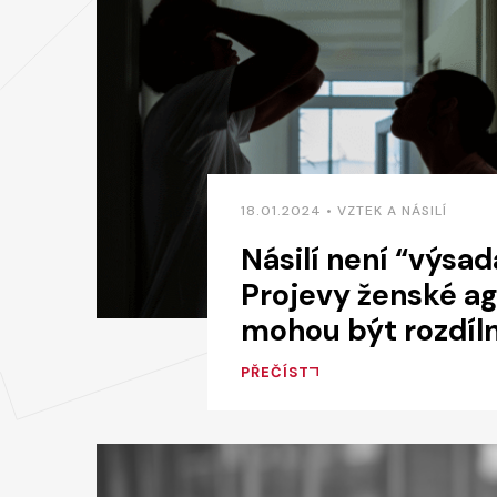
18.01.2024 • VZTEK A NÁSILÍ
Násilí není “výsa
Projevy ženské a
mohou být rozdíl
PŘEČÍST