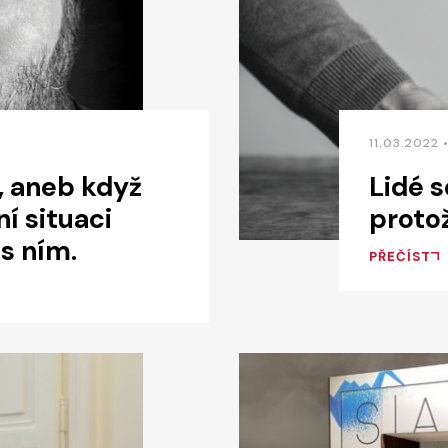
11.03.2022 
, aneb když
Lidé s
ní situaci
proto
 s ním.
PŘEČÍST