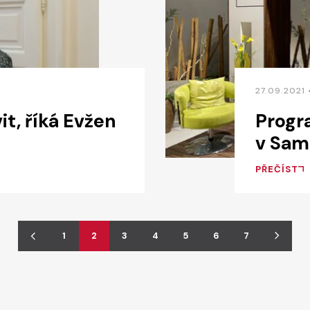
27.09.2021
it, říká Evžen
Progr
v Sam
PŘEČÍST
1
2
3
4
5
6
7