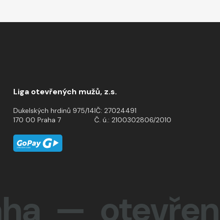
Liga otevřených mužů, z.s.
Dukelských hrdinů 975/14
IČ: 27024491
170 00 Praha 7
Č. ú.: 2100302806/2010
— otevřenost