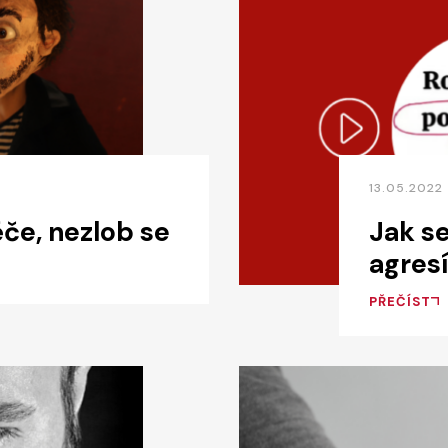
13.05.2022
če, nezlob se
Jak se
agresí
PŘEČÍST