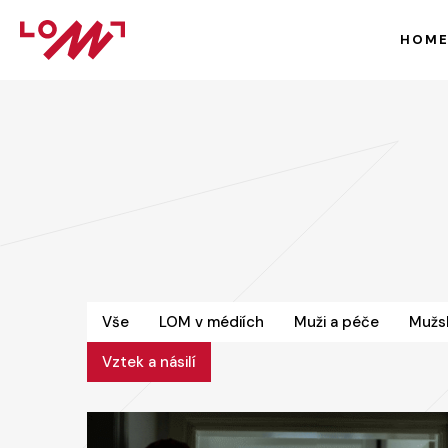
HOM
Vše
LOM v médiích
Muži a péče
Mužs
Vztek a násilí