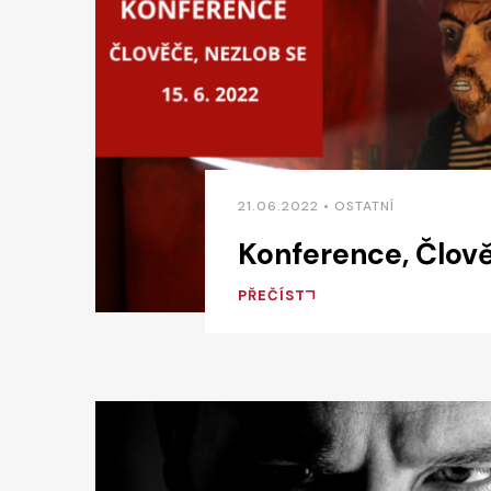
21.06.2022 • OSTATNÍ
Konference, Člově
PŘEČÍST