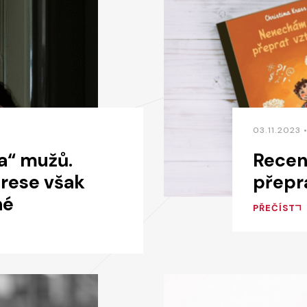
03.11.2023 
da“ mužů.
Recen
grese však
přepr
né
PŘEČÍST