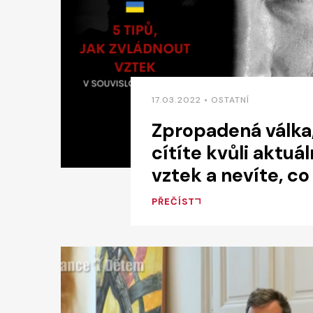
17.03.2022 • OSTATNÍ
Zpropadená válka
cítíte kvůli aktuál
vztek a nevíte, co
PŘEČÍST