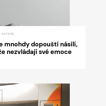
• OSTATNÍ
e mnohdy dopouští násilí,
že nezvládají své emoce