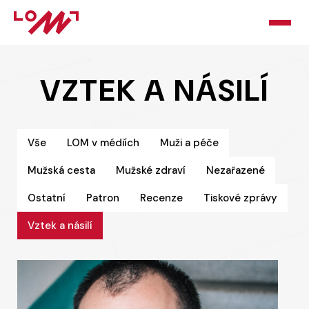
HOME
VZTEK A NÁSILÍ
O LOMU
KURZY
Vše
LOM v médiích
Muži a péče
Mužská cesta
Mužské zdraví
Nezařazené
PORADNA
Ostatní
Patron
Recenze
Tiskové zprávy
PODPOŘTE NÁS
Vztek a násilí
BLOG
KONTAKT