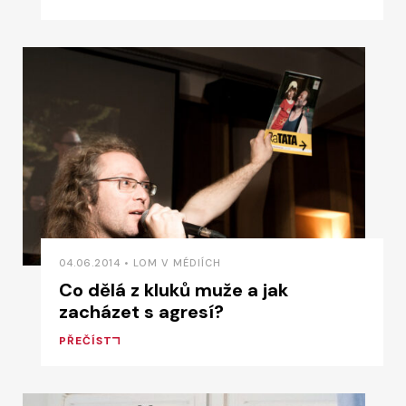
04.06.2014 • LOM V MÉDIÍCH
Co dělá z kluků muže a jak
zacházet s agresí?
PŘEČÍST