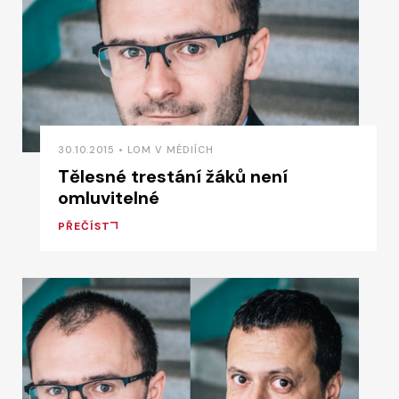
30.10.2015 • LOM V MÉDIÍCH
Tělesné trestání žáků není
omluvitelné
PŘEČÍST