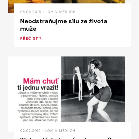
08.06.2015 • LOM V MÉDIÍCH
Neodstraňujme sílu ze života
muže
PŘEČÍST
02.02.2015 • LOM V MÉDIÍCH