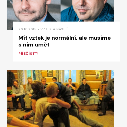
20.10.2015 • VZTEK A NÁSILÍ
Mít vztek je normální, ale musíme
s ním umět
PŘEČÍST