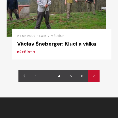
24.02.2009 • LOM V MÉDIÍCH
Václav Šneberger: Kluci a válka
PŘEČÍST
1
…
4
5
6
7