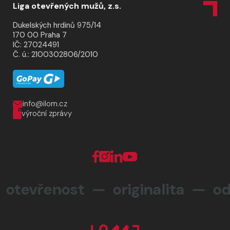
Liga otevřených mužů, z.s.
Dukelských hrdinů 975/14
170 00 Praha 7
IČ: 27024491
Č. ú.: 2100302806/2010
info@ilom.cz
výroční zprávy
evřenost — originalita —
odp