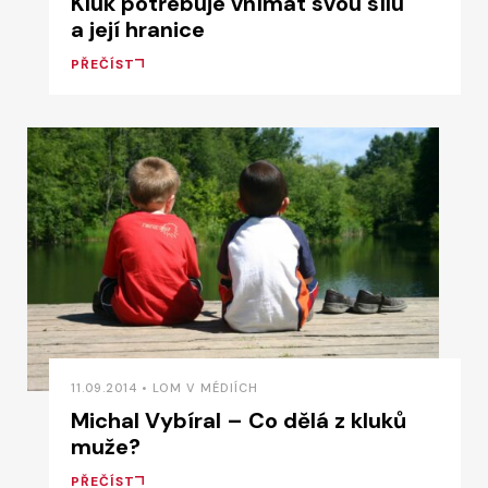
Kluk potřebuje vnímat svou sílu
a její hranice
PŘEČÍST
11.09.2014 • LOM V MÉDIÍCH
Michal Vybíral – Co dělá z kluků
muže?
PŘEČÍST