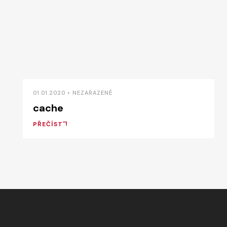
01.01.2020 • NEZAŘAZENÉ
cache
PŘEČÍST