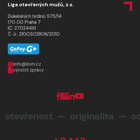
Liga otevřených mužů, z.s.
Dukelských hrdinů 975/14
170 00 Praha 7
IČ: 27024491
Č. ú.: 2100302806/2010
info@ilom.cz
výroční zprávy
tevřenost — originalita —
od