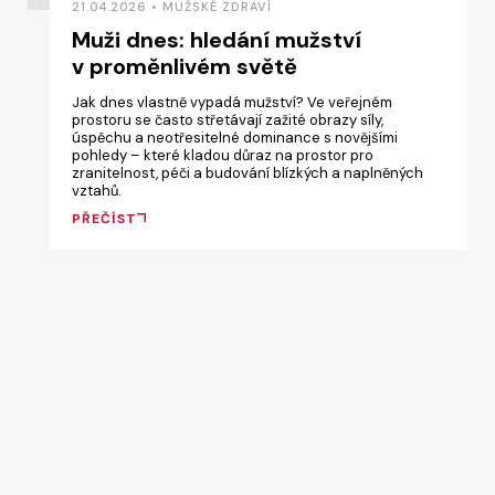
21.04.2026 • MUŽSKÉ ZDRAVÍ
Muži dnes: hledání mužství
v proměnlivém světě
Jak dnes vlastně vypadá mužství? Ve veřejném
prostoru se často střetávají zažité obrazy síly,
úspěchu a neotřesitelné dominance s novějšími
pohledy – které kladou důraz na prostor pro
zranitelnost, péči a budování blízkých a naplněných
vztahů.
PŘEČÍST