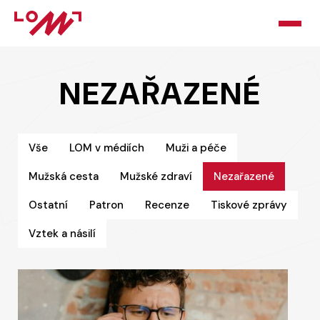
HOME
NEZAŘAZENÉ
O LOMU
KURZY
Vše
LOM v médiích
Muži a péče
Mužská cesta
Mužské zdraví
Nezařazené
PORADNA
Ostatní
Patron
Recenze
Tiskové zprávy
PODPOŘTE NÁS
Vztek a násilí
BLOG
KONTAKT