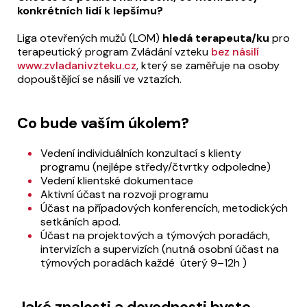
konkrétních lidí k lepšímu?
Liga otevřených mužů (LOM)
hledá terapeuta/ku
pro
terapeutický program Zvládání vzteku
bez násilí
www.zvladanivzteku.cz
, který se zaměřuje na osoby
dopouštějící se násilí ve vztazích.
Co bude vaším úkolem?
Vedení individuálních konzultací s klienty
programu (nejlépe středy/čtvrtky odpoledne)
Vedení klientské dokumentace
Aktivní účast na rozvoji programu
Účast na případových konferencích, metodických
setkáních apod.
Účast na projektových a týmových poradách,
intervizích a supervizích (nutná osobní účast na
týmových poradách každé úterý 9–12h )
Jaké znalosti a dovednosti byste