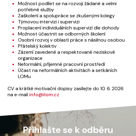
Možnost podílet se na rozvoji žádané a velmi
potřebné služby
Zaškolení a spolupráce se zkušenými kolegy
Týmovou intervizi i supervizi
Proplacení individuálních supervizí dle dohody
Možnost účastnit se odborných školení
Osobní rozvoj v oblasti práce s násilnou osobou
Přátelský kolektiv
Zázemí zavedené a respektované neziskové
organizace
Neformální, příjemné pracovní prostředí
Účast na neformálních aktivitách a setkáních
LOMu
CV a krátké motivační dopisy zasílejte do 10. 6. 2026
na e-mail
info@ilom.cz
Přihlašte se k odběru