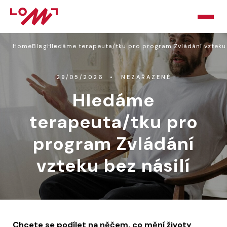
Home
Blog
Hledáme terapeuta/tku pro program Zvládání vzteku 
HOME
O LOMU
29/05/2026
NEZAŘAZENÉ
Hledáme
KURZY
terapeuta/tku pro
PORADNA
program Zvládání
PODPOŘTE NÁS
vzteku bez násilí
BLOG
KONTAKT
Chcete se podílet na něčem, co mění životy