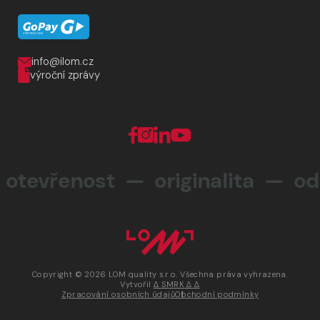
info@ilom.cz
výroční zprávy
tevřenost — originalita —
odp
Copyright © 2026 LOM quality s.r.o. Všechna práva vyhrazena.
Vytvořil
∆ SMRK ∆ ∆
Zpracování osobních údajů
Obchodní podmínky