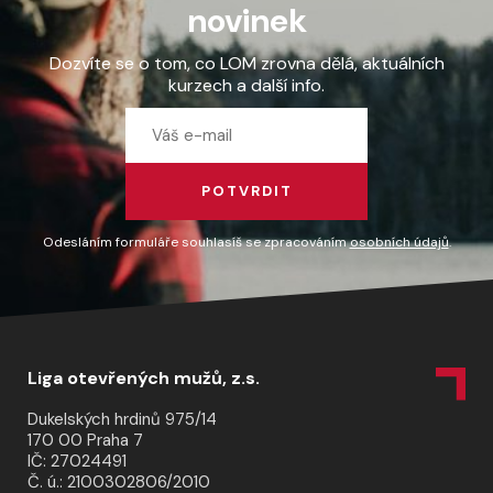
novinek
Dozvíte se o tom, co LOM zrovna dělá, aktuálních
kurzech a další info.
POTVRDIT
Odesláním formuláře souhlasíš se zpracováním
osobních údajů
.
Liga otevřených mužů, z.s.
Dukelských hrdinů 975/14
170 00 Praha 7
IČ: 27024491
Č. ú.: 2100302806/2010