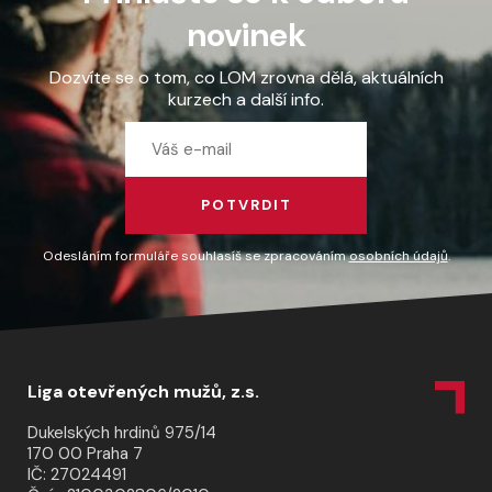
novinek
Dozvíte se o tom, co LOM zrovna dělá, aktuálních
kurzech a další info.
POTVRDIT
Odesláním formuláře souhlasíš se zpracováním
osobních údajů
.
Liga otevřených mužů, z.s.
Dukelských hrdinů 975/14
170 00 Praha 7
IČ: 27024491