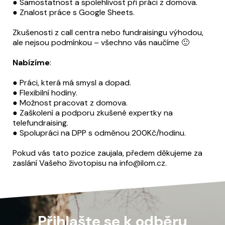
● Samostatnost a spolehlivost při práci z domova.
● Znalost práce s Google Sheets.
Zkušenosti z call centra nebo fundraisingu výhodou,
ale nejsou podmínkou – všechno vás naučíme 🙂
Nabízíme
:
● Práci, která má smysl a dopad.
● Flexibilní hodiny.
● Možnost pracovat z domova.
● Zaškolení a podporu zkušené expertky na
telefundraising.
● Spolupráci na DPP s odměnou 200Kč/hodinu.
Pokud vás tato pozice zaujala, předem děkujeme za
zaslání Vašeho životopisu na info@ilom.cz.
Přihlašte se k odběru