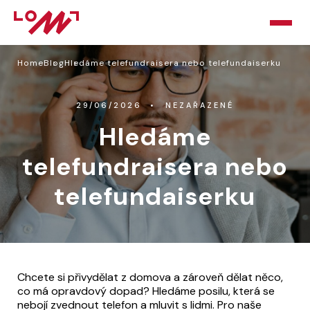
Home
Blog
Hledáme telefundraisera nebo telefundaiserku
HOME
O LOMU
29/06/2026
NEZAŘAZENÉ
Hledáme
KURZY
telefundraisera nebo
PORADNA
telefundaiserku
PODPOŘTE NÁS
BLOG
KONTAKT
Chcete si přivydělat z domova a zároveň dělat něco,
co má opravdový dopad? Hledáme posilu, která se
nebojí zvednout telefon a mluvit s lidmi. Pro naše