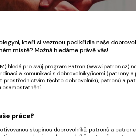
legyni, kteří si vezmou pod křídla naše dobrovol
ávném místě? Možná hledáme právě vás!
) hledá pro svůj program Patron (www.ipatron.cz) nov
ordinaci a komunikaci s dobrovolníky/icemi (patrony a
let prostřednictvím těchto dobrovolníků, patronů a pat
u osamostatnění.
aše práce?
otivovanou skupinou dobrovolníků, patronů a patrone