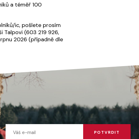
níků a téměř 100
níků/ic, pošlete prosím
i Talpovi (603 219 926,
. srpnu 2026 (případně dle
POTVRDIT