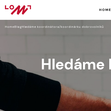
HOM
Home
Blog
Hledáme koordinátora/koordinárku dobrovolníků
Hledáme 