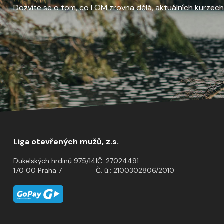
Dozvíte se o tom, co LOM zrovna dělá, aktuálních kurzech a
Liga otevřených mužů, z.s.
Dukelských hrdinů 975/14
IČ: 27024491
170 00 Praha 7
Č. ú.: 2100302806/2010