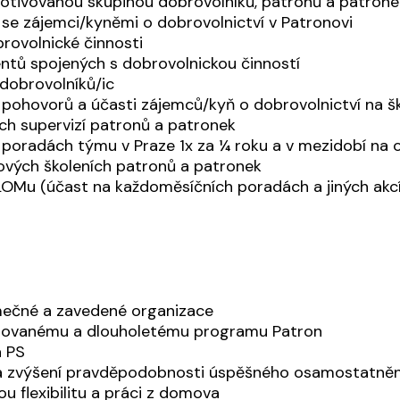
otivovanou skupinou dobrovolníků, patronů a patrone
se zájemci/kyněmi o dobrovolnictví v Patronovi
rovolnické činnosti
tů spojených s dobrovolnickou činností
dobrovolníků/ic
pohovorů a účasti zájemců/kyň o dobrovolnictví na šk
ch supervizí patronů a patronek
 poradách týmu v Praze 1x za ¼ roku a v mezidobí na 
ových školeních patronů a patronek
LOMu (účast na každoměsíčních poradách a jiných ak
imečné a zavedené organizace
ktovanému a dlouholetému programu Patron
a PS
a zvýšení pravděpodobnosti úspěšného osamostatnění
 flexibilitu a práci z domova