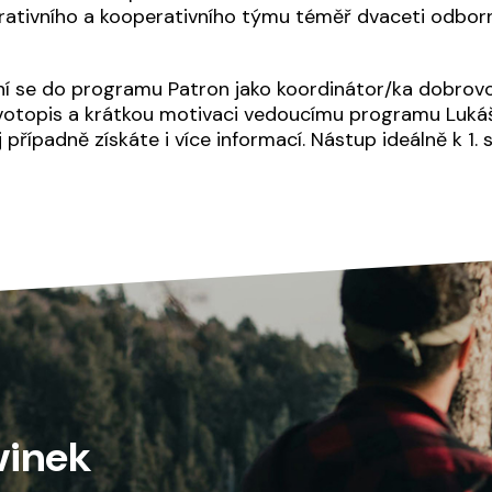
irativního a kooperativního týmu téměř dvaceti odbor
í se do programu Patron jako koordinátor/ka dobrovol
ivotopis a krátkou motivaci vedoucímu programu Lukáš
j případně získáte i více informací. Nástup ideálně k 1
vinek