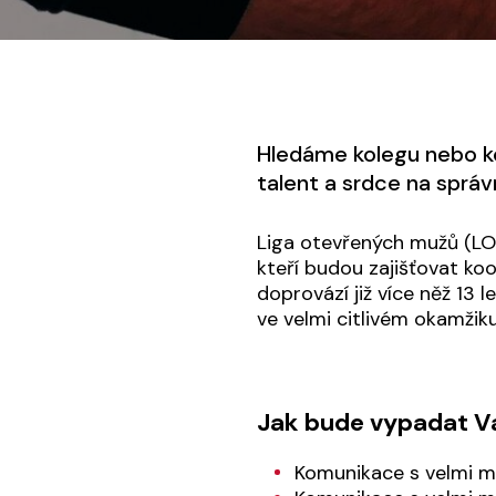
Hledáme kolegu nebo ko
talent a srdce na spr
Liga otevřených mužů (LOM
kteří budou zajišťovat ko
doprovází již více něž 13 
ve velmi citlivém okamžik
Jak bude vypadat V
Komunikace s velmi m