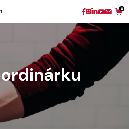
0
T
ordinárku