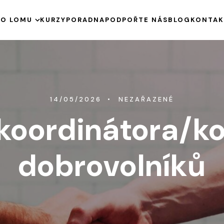
E
O LOMU
KURZY
PORADNA
PODPOŘTE NÁS
BLOG
KONTAK
HISTORIE
KE STAŽENÍ
VÝROČNÍ ZPRÁVY
PODPOŘENÉ PROJEKTY
14/05/2026
NEZAŘAZENÉ
koordinátora/ko
dobrovolníků