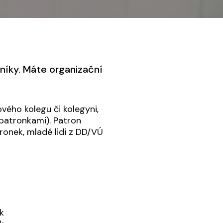
níky. Máte organizační
ého kolegu či kolegyni,
 patronkami). Patron
ronek, mladé lidi z DD/VÚ
k