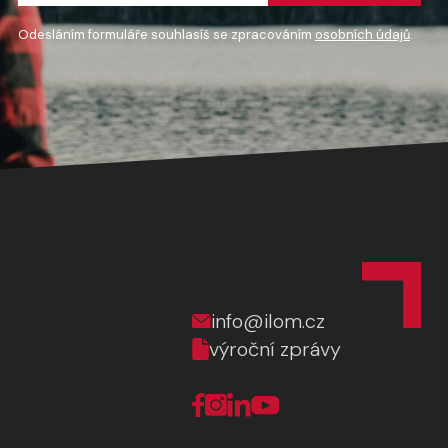
Odesláním formuláře souhlasíš se zpracováním
osobních údajů
.
info@ilom.cz
výroční zprávy