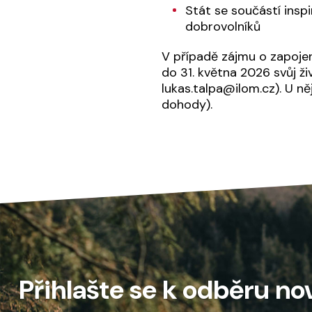
Stát se součástí insp
dobrovolníků
V případě zájmu o zapojen
do 31. května 2026 svůj ž
lukas.talpa@ilom.cz). U ně
dohody).
Přihlašte se k odběru no