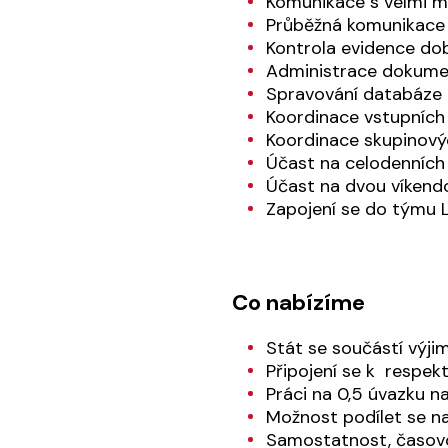
Komunikace s velmi m
Průběžná komunikace 
Kontrola evidence dob
Administrace dokumen
Spravování databáze 
Koordinace vstupních 
Koordinace skupinový
Účast na celodenních
Účast na dvou víkend
Zapojení se do týmu 
Co nabízíme
Stát se součástí výj
Připojení se k respe
Práci na 0,5 úvazku n
Možnost podílet se n
Samostatnost, časovou