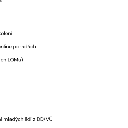
k
olení
online poradách
cích LOMu)
 mladých lidí z DD/VÚ