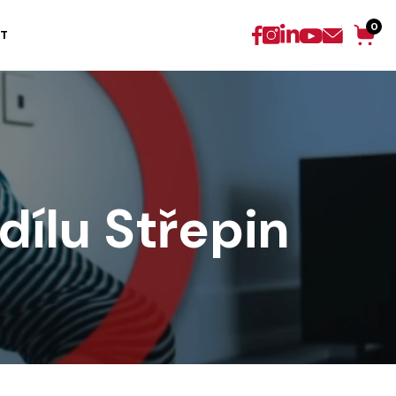
0
T
dílu Střepin