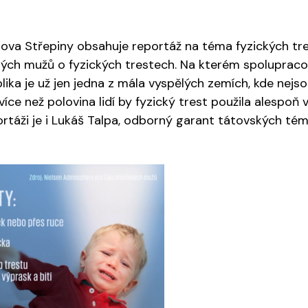
Nova Střepiny obsahuje reportáž na téma fyzických tres
ých mužů o fyzických trestech. Na kterém spolupracov
ka je už jen jedna z mála vyspělých zemích, kde nejsou
íce než polovina lidí by fyzický trest použila alespoň
rtáži je i Lukáš Talpa, odborný garant tátovských té