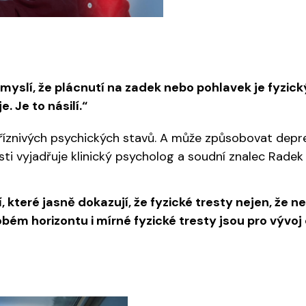
emyslí, že plácnutí na zadek nebo pohlavek je fyzick
. Je to násilí.“
epříznivých psychických stavů. A může způsobovat depre
sti vyjadřuje klinický psycholog a soudní znalec Radek
, které jasně dokazují, že fyzické tresty nejen, že 
bém horizontu i mírné fyzické tresty jsou pro vývoj 