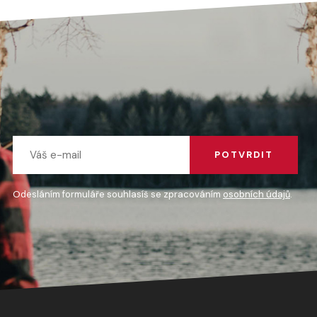
POTVRDIT
Odesláním formuláře souhlasíš se zpracováním
osobních údajů
.