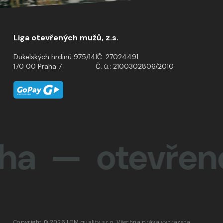
Liga otevřených mužů, z.s.
Dukelských hrdinů 975/14
IČ: 27024491
170 00 Praha 7
Č. ú.: 2100302806/2010
 otevřenost 
Copyright © 2026 LOM quality s.r.o. Všechna práva vyhrazena.