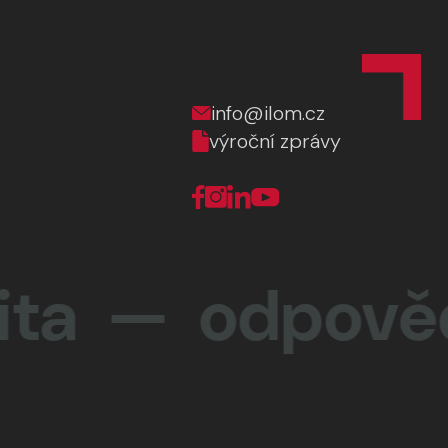
info@ilom.cz
výroční zprávy
a —
odpovědno