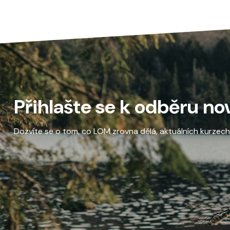
Přihlašte se k odběru no
Dozvíte se o tom, co LOM zrovna dělá, aktuálních kurzech a