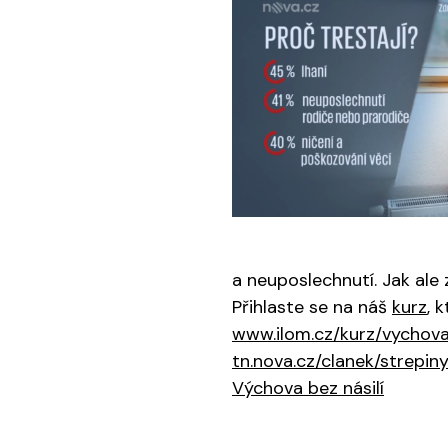
a neuposlechnutí. Jak ale
Přihlaste se na náš
kurz
, 
www.ilom.cz/kurz/vychova
tn.nova.cz/clanek/strepin
Výchova bez násilí