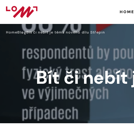
HOM
Home
Blog
Bít či nebít je téma nového dílu Střepin
Bít či nebí