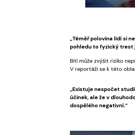
„Téměř polovina lidí si n
pohledu to fyzický trest je
Bití může zvýšit riziko n
V reportáži se k této obla
„Existuje nespočet studií
účinek, ale že v dlouhodo
dospělého negativní.“