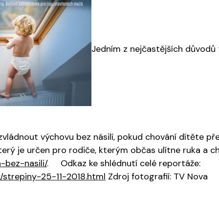
Jedním z nejčastějších důvodů t
 zvládnout výchovu bez násilí, pokud chování dítěte př
který je určen pro rodiče, kterým občas ulítne ruka a ch
-bez-nasili/
. Odkaz ke shlédnutí celé reportáže:
y/strepiny-25-11-2018.html
Zdroj fotografií: TV Nova