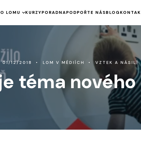
E
O LOMU
KURZY
PORADNA
PODPOŘTE NÁS
BLOG
KONTAK
HISTORIE
KE STAŽENÍ
VÝROČNÍ ZPRÁVY
01/12/2018
PODPOŘENÉ PROJEKTY
LOM V MÉDIÍCH
VZTEK A NÁSILÍ
t je téma nového 