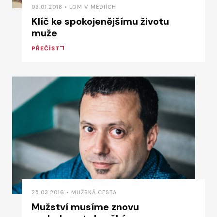
03.01.2018 • LOM V MÉDIÍCH
Klíč ke spokojenějšímu životu
muže
PŘEČÍST
25.03.2016 • MUŽSKÁ CESTA
Mužství musíme znovu