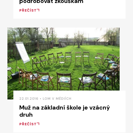
podrobovat zkouškám
PŘEČÍST
22.01.2016 • LOM V MÉDIÍCH
Muž na základní škole je vzácný
druh
PŘEČÍST