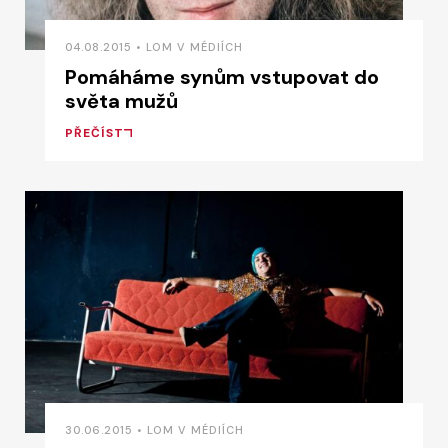
04.08.2015 • LOM V MÉDIÍCH
Pomáháme synům vstupovat do
světa mužů
PŘEČÍST
30.06.2015 • LOM V MÉDIÍCH