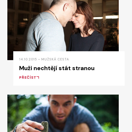
14.10.2015 • MUŽSKÁ CESTA
Muži nechtějí stát stranou
PŘEČÍST