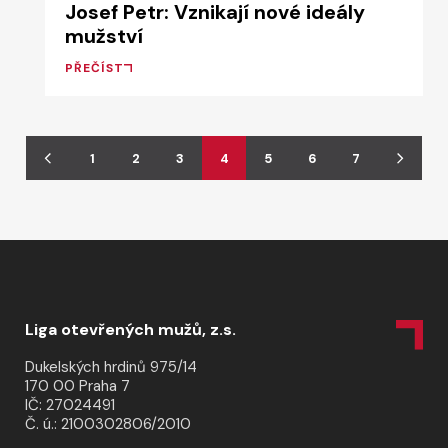
Josef Petr: Vznikají nové ideály
mužství
PŘEČÍST
1
2
3
4
5
6
7
Liga otevřených mužů, z.s.
Dukelských hrdinů 975/14
170 00 Praha 7
IČ: 27024491
Č. ú.: 2100302806/2010