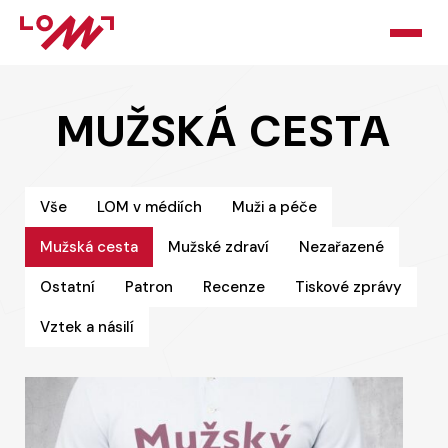
HOME
MUŽSKÁ CESTA
O LOMU
KURZY
Vše
LOM v médiích
Muži a péče
Mužská cesta
Mužské zdraví
Nezařazené
PORADNA
Ostatní
Patron
Recenze
Tiskové zprávy
PODPOŘTE NÁS
Vztek a násilí
BLOG
KONTAKT