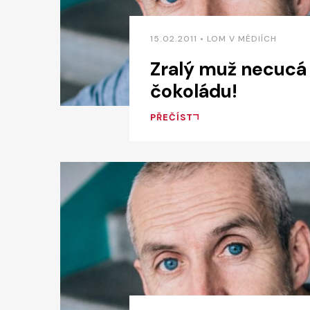
15.02.2011 • LOM V MÉDIÍCH
Zralý muž necucá
čokoládu!
PŘEČÍST