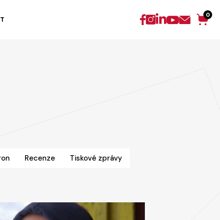
0
T
ron
Recenze
Tiskové zprávy