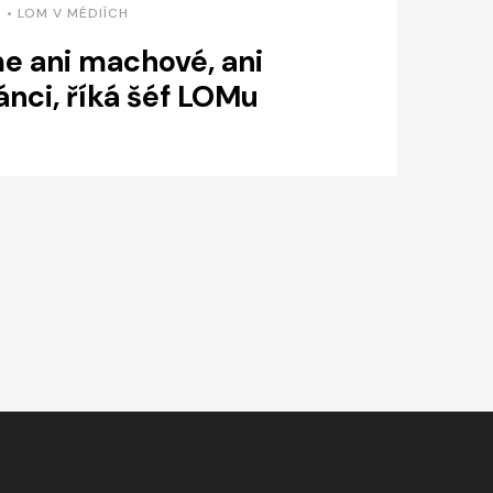
 • LOM V MÉDIÍCH
e ani machové, ani
nci, říká šéf LOMu