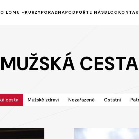
E
O LOMU
KURZY
PORADNA
PODPOŘTE NÁS
BLOG
KONTAK
HISTORIE
KE STAŽENÍ
VÝROČNÍ ZPRÁVY
MUŽSKÁ CESTA
PODPOŘENÉ PROJEKTY
ká cesta
Mužské zdraví
Nezařazené
Ostatní
Pat