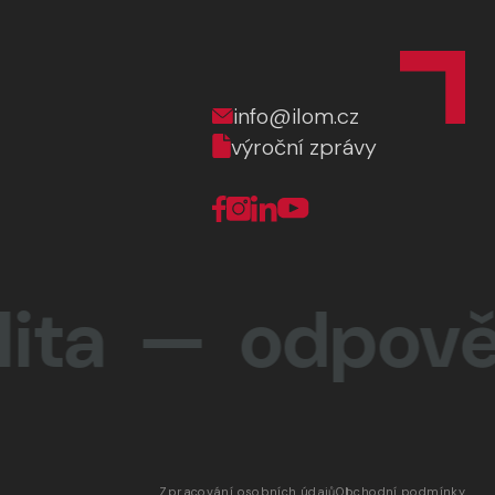
info@ilom.cz
výroční zprávy
ta —
odpovědn
Zpracování osobních údajů
Obchodní podmínky