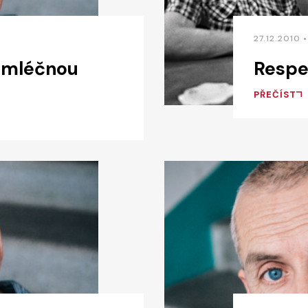
27.12.2010 
 mléčnou
Respek
PŘEČÍST