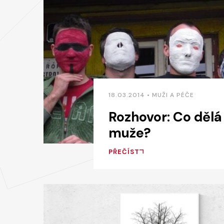
18.03.2014 • MUŽI A PÉČE
Rozhovor: Co dělá
muže?
PŘEČÍST