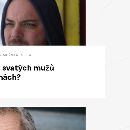
 • MUŽSKÁ CESTA
 svatých mužů
hách?