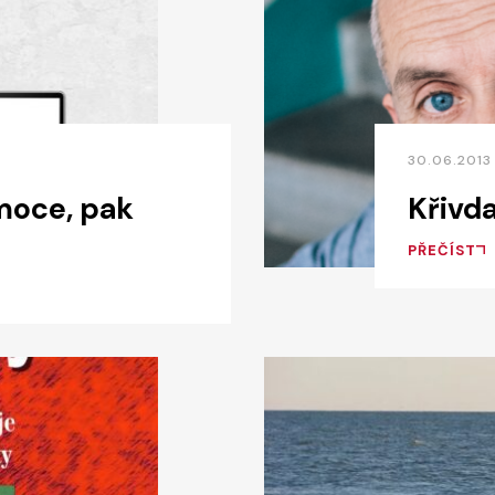
30.06.2013
moce, pak
Křivda
PŘEČÍST