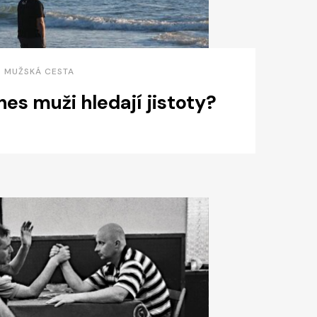
 • MUŽSKÁ CESTA
es muži hledají jistoty?