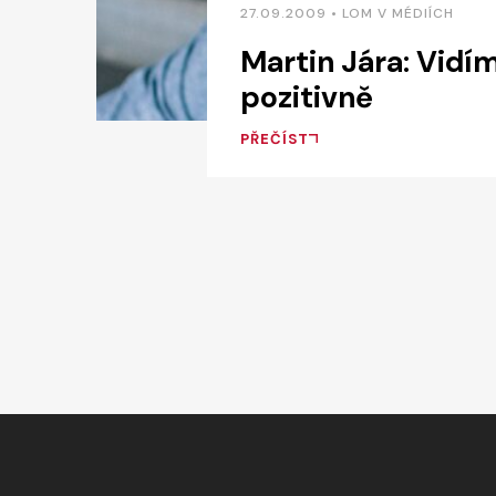
27.09.2009 • LOM V MÉDIÍCH
Martin Jára: Vidí
pozitivně
PŘEČÍST