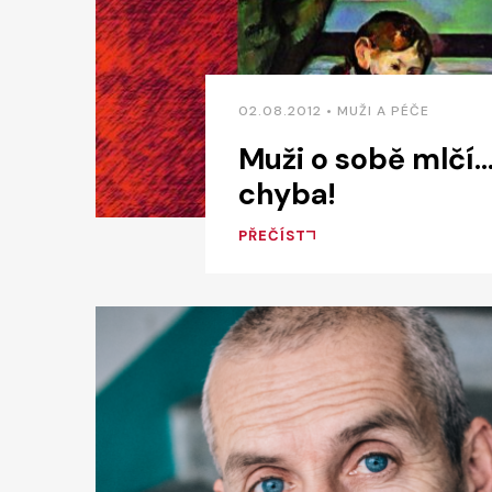
02.08.2012 • MUŽI A PÉČE
Muži o sobě mlčí… 
chyba!
PŘEČÍST