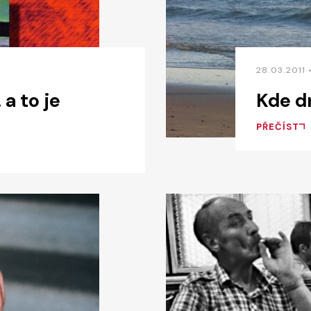
28.03.2011
a to je
Kde dn
PŘEČÍST