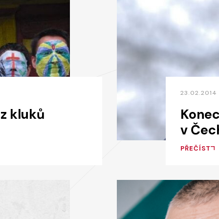
23.02.2014
 z kluků
Konec
v Čec
PŘEČÍST