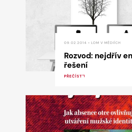
09.02.2014 • LOM V MÉDIÍCH
Rozvod: nejdřív e
řešení
PŘEČÍST