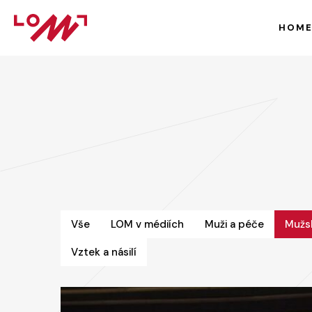
HOM
Vše
LOM v médiích
Muži a péče
Mužs
Vztek a násilí