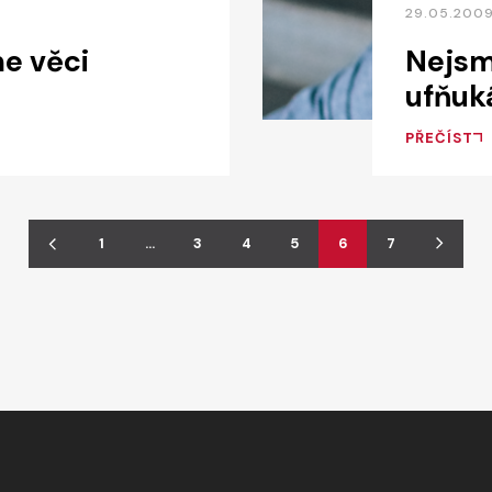
29.05.2009
me věci
Nejsm
ufňuká
PŘEČÍST
1
…
3
4
5
6
7