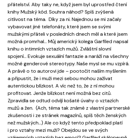
přátelství. Aby taky ne, když jsem byl uprostřed čtení
knihy Mužský kód. Souhra náhod? Spíš zvýšená
citlivost na téma. Díky za ni. Najednou se mi začaly
vybavovat jiné telefonáty, které jsem se svými
mužskými přáteli v posledních dnech měl a které jsem
možná promrhal… Můj americký kolega Garfiled napsal
knihu o intimních vztazích mužů. Zvláštní slovní
spojení… Evokuje sexuální fantazie a naráží na všechny
možné genderové stereotypy. Naše mysl se mu vzpírá.
A právě o to autorovi jde – pootočit naším myšlením
a připustit, že i muži mezi sebou mohou zažívat
autentickou blízkost. A víc než to, že z ní mohou
profitovat. Jenže blízkost není možná bez citů.
Zpravidla se odtud odvíjí košaté úvahy o vztazích
mužů a žen. (Ach, téma tak známé z vlastní partnerské
zkušenosti i ze stránek magazínů, spíš těch ženských
než mužských…) Ale co když tento předpoklad platí
i pro vztahy mezi muži? Obejdou se ve svých
vzájemných vztazích bez emocí? Garfiled skálopevně