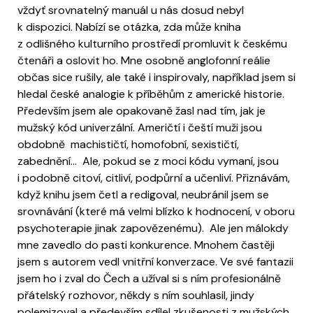
vždyť srovnatelný manuál u nás dosud nebyl
k dispozici. Nabízí se otázka, zda může kniha
z odlišného kulturního prostředí promluvit k českému
čtenáři a oslovit ho. Mne osobně anglofonní reálie
občas sice rušily, ale také i inspirovaly, například jsem si
hledal české analogie k příběhům z americké historie.
Především jsem ale opakovaně žasl nad tím, jak je
mužský kód univerzální. Američtí i čeští muži jsou
obdobně machističtí, homofobní, sexističtí,
zabednění… Ale, pokud se z moci kódu vymaní, jsou
i podobně citoví, citliví, podpůrní a učenliví. Přiznávám,
když knihu jsem četl a redigoval, neubránil jsem se
srovnávání (které má velmi blízko k hodnocení, v oboru
psychoterapie jinak zapovězenému). Ale jen málokdy
mne zavedlo do pasti konkurence. Mnohem častěji
jsem s autorem vedl vnitřní konverzace. Ve své fantazii
jsem ho i zval do Čech a užíval si s ním profesionálně
přátelský rozhovor, někdy s ním souhlasil, jindy
polemizoval a především sdílel zkušenosti z mužských