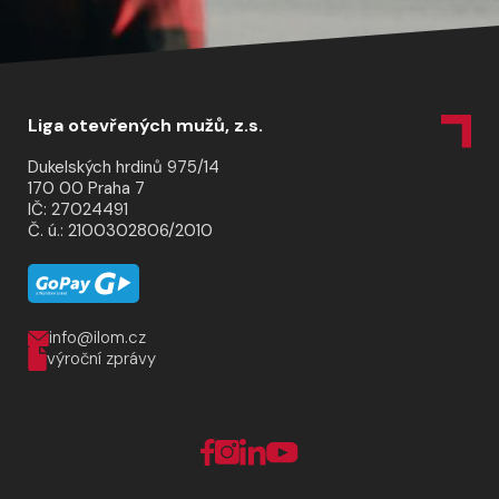
Liga otevřených mužů, z.s.
Dukelských hrdinů 975/14
170 00 Praha 7
IČ: 27024491
Č. ú.: 2100302806/2010
info@ilom.cz
výroční zprávy