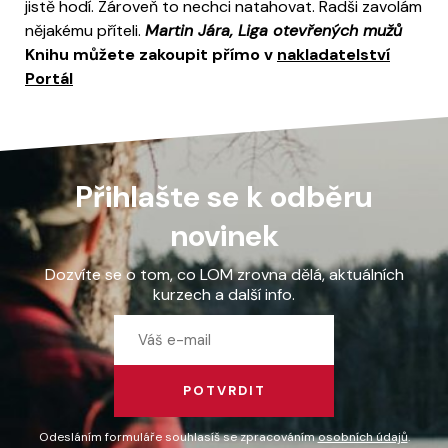
jistě hodí. Zároveň to nechci natahovat. Radši zavolám
nějakému příteli.
Martin Jára, Liga otevřených mužů
Knihu můžete zakoupit přímo v
nakladatelství
Portál
Přihlašte se k odběru
novinek
Dozvíte se o tom, co LOM zrovna dělá, aktuálních
kurzech a další info.
POTVRDIT
Odesláním formuláře souhlasíš se zpracováním
osobních údajů
.