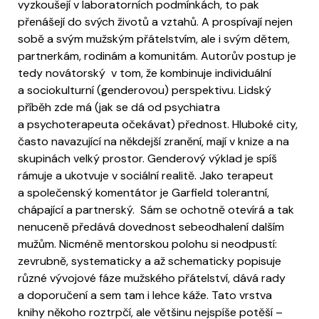
vyzkoušejí v laboratorních podmínkách, to pak
přenášejí do svých životů a vztahů. A prospívají nejen
sobě a svým mužským přátelstvím, ale i svým dětem,
partnerkám, rodinám a komunitám. Autorův postup je
tedy novátorský v tom, že kombinuje individuální
a sociokulturní (genderovou) perspektivu. Lidský
příběh zde má (jak se dá od psychiatra
a psychoterapeuta očekávat) přednost. Hluboké city,
často navazující na někdejší zranění, mají v knize a na
skupinách velký prostor. Genderový výklad je spíš
rámuje a ukotvuje v sociální realitě. Jako terapeut
a společenský komentátor je Garfield tolerantní,
chápající a partnerský. Sám se ochotně otevírá a tak
nenuceně předává dovednost sebeodhalení dalším
mužům. Nicméně mentorskou polohu si neodpustí:
zevrubně, systematicky a až schematicky popisuje
různé vývojové fáze mužského přátelství, dává rady
a doporučení a sem tam i lehce káže. Tato vrstva
knihy někoho roztrpčí, ale většinu nejspíše potěší –