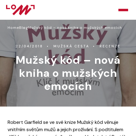
Home
Blog
Mužský kód – nová kniha o mužských emocích
HOME
O LOMU
22/04/2018
MUŽSKÁ CESTA
RECENZE
Mužský kód – nová
KURZY
kniha o mužských
PORADNA
emocích
PODPOŘTE NÁS
BLOG
KONTAKT
Robert Garfield se ve své knize Mužský kód věnuje
vnitřním světům mužů a jejich prožívání. S podtitulem