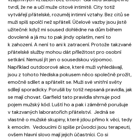
tvrdí, že ne a učí muže citové intimitě. City totiž
vytvářejí přátelské, rozuměj intimní vztahy. Bez citů se
muži spíš spolčí než spřátelí. Účelové vazby jsou jistě
užitečné: když mi soused dohlédne na dům během
dovolené a já mu to pak jindy oplatím, není to
k zahození. A není to ani k zatracení. Protože takzvané
přátelské služby mohou dát příležitost pro osobní
setkání. Nemusí jít jen o sousedskou výpomoc.
Například outdoorové akce, které muži vyhledávají,
jsou z tohoto hlediska pokusem něco společně prožít,
emočně sdílet a spřátelit se. Muži své vnitřní světy
sdílejí sporadicky. Porušili by totiž nepsaná pravidla, jak
se mají chovat. Garfield tato pravidla shrnuje pod
pojem mužský kód. Luští ho a pak i záměrně porušuje
v takzvaných laboratořích přátelství. Jedná se
vlastně o mužské skupiny, které jdou přímo k věci, tedy
k emocím. Vedoucími či spíše průvodci jsou terapeuti,
ovšem hlavní slovo mají jejich účastníci. Co si