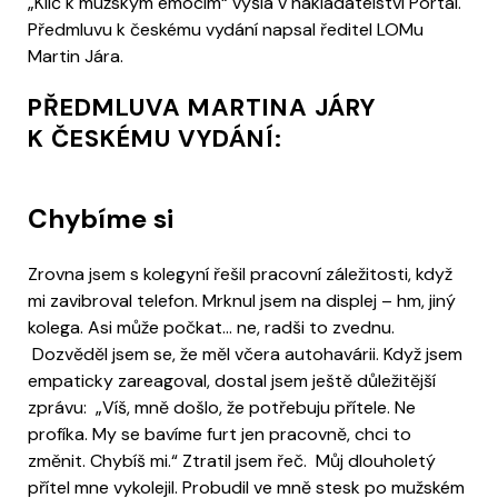
„Klíč k mužským emocím“ vyšla v nakladatelství Portál.
Předmluvu k českému vydání napsal ředitel LOMu
Martin Jára.
PŘEDMLUVA MARTINA JÁRY
K ČESKÉMU VYDÁNÍ:
Chybíme si
Zrovna jsem s kolegyní řešil pracovní záležitosti, když
mi zavibroval telefon. Mrknul jsem na displej – hm, jiný
kolega. Asi může počkat… ne, radši to zvednu.
Dozvěděl jsem se, že měl včera autohavárii. Když jsem
empaticky zareagoval, dostal jsem ještě důležitější
zprávu: „Víš, mně došlo, že potřebuju přítele. Ne
profíka. My se bavíme furt jen pracovně, chci to
změnit. Chybíš mi.“ Ztratil jsem řeč. Můj dlouholetý
přítel mne vykolejil. Probudil ve mně stesk po mužském