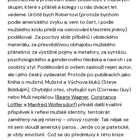
skupin, které s přáteli a kolegy i u nás dvacet let
vedeme. Určitě bych Robertovi (protože bychom
podle amerického zvyku a, vem to čert, i podle
mužského kódu přešli na oslovování křestními jmény)
poděkoval. Za poctivý sběr příběhů i vědeckého
materiálu, za přesvědčivou obhajobu mužského
přátelství, za výstižné pojmy a metafory, za syntézu
psychologického a genderového hlediska a navrch i za
osobitý styl. Poděkování si ovšem zaslouží nejen autor,
ale i jeho český vydavatel. Protože po publikacích jako
Kniha o mužství, Mužství a Výchova kluků (Steve
Biddulph), Chybějící otec, chybující syn (Corneau Guy)
nebo Muži nepláčou (
Beate Wagner
,
Constance
Löffler
a
Manfred Wolfersdorf
) přináší další kvalitní
příspěvek k reflexi mužské identity, tentokrát
zaměřený na její niterný – citový rozměr. Tak nějak se
mi sem vloudil americký patos… Jenže co je patetické,
je vždy emotivní. Což se do předmluvy k této knize