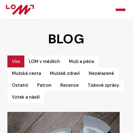
HOME
BLOG
O LOMU
KURZY
Vše
LOM v médiích
Muži a péče
Mužská cesta
Mužské zdraví
Nezařazené
PORADNA
Ostatní
Patron
Recenze
Tiskové zprávy
PODPOŘTE NÁS
Vztek a násilí
BLOG
KONTAKT