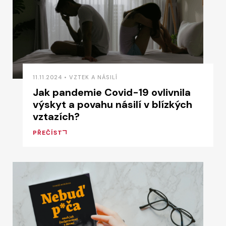
11.11.2024 • VZTEK A NÁSILÍ
Jak pandemie Covid-19 ovlivnila
výskyt a povahu násilí v blízkých
vztazích?
PŘEČÍST