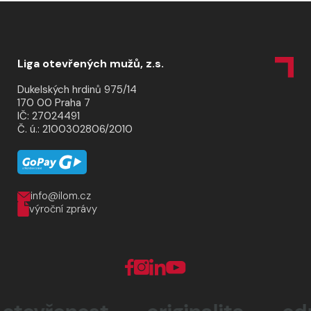
Liga otevřených mužů, z.s.
Dukelských hrdinů 975/14
170 00 Praha 7
IČ: 27024491
Č. ú.: 2100302806/2010
info@ilom.cz
výroční zprávy