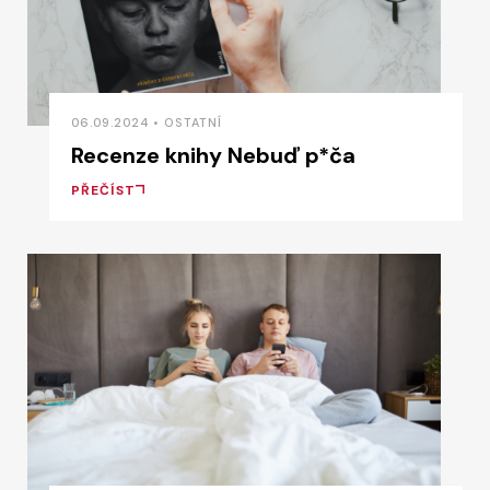
06.09.2024 • OSTATNÍ
Recenze knihy Nebuď p*ča
PŘEČÍST