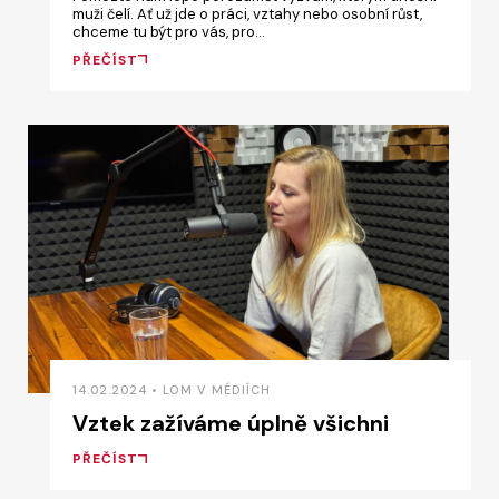
muži čelí. Ať už jde o práci, vztahy nebo osobní růst,
chceme tu být pro vás, pro…
PŘEČÍST
14.02.2024 • LOM V MÉDIÍCH
Vztek zažíváme úplně všichni
PŘEČÍST