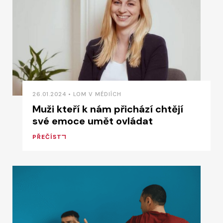
26.01.2024 • LOM V MÉDIÍCH
Muži kteří k nám přichází chtějí
své emoce umět ovládat
PŘEČÍST