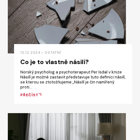
10.12.2024 • OSTATNÍ
Co je to vlastně násilí?
Norský psycholog a psychoterapeut Per Isdal v knize
Násilí je možné zastavit představuje tuto definici násilí,
se kterou se ztotožňujeme:„Násilí je čin namířený
proti…
PŘEČÍST