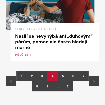
18.01.2024 • VZTEK A NÁSILÍ
Nasilí se nevyhýbá ani „duhovým“
párům, pomoc ale často hledají
marně
PŘEČÍST
1
2
3
4
5
6
7
8
9
…
31