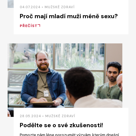
04.07.2024 • MUŽSKÉ ZDRAVÍ
Proč mají mladí muži méně sexu?
PŘEČÍST
28.05.2024 • MUŽSKÉ ZDRAVÍ
Podělte se o své zkušenosti!
Pomozte nám lépe porozumět výzvám, kterým dnešní