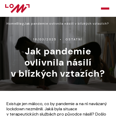
Home
Blog
Jak pandemie ovlivnila násilí v blízkých vztazích?
HOME
O LOMU
18/03/2025
OSTATNÍ
Jak pandemie
KURZY
ovlivnila násilí
PORADNA
v blízkých vztazích?
PODPOŘTE NÁS
BLOG
KONTAKT
Existuje jen máloco, co by pandemie a na ní navázaný
lockdown nezměnili. Jaká byla situace
v terapeutických službách pro původce násilí? Došlo