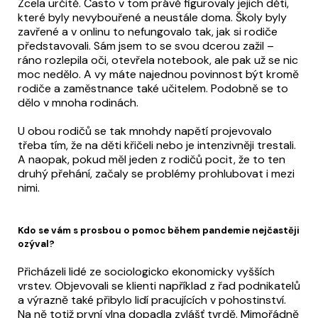
Zcela určitě. Často v tom právě figurovaly jejich děti,
které byly nevybouřené a neustále doma. Školy byly
zavřené a v onlinu to nefungovalo tak, jak si rodiče
představovali. Sám jsem to se svou dcerou zažil –
ráno rozlepila oči, otevřela notebook, ale pak už se nic
moc nedělo. A vy máte najednou povinnost být kromě
rodiče a zaměstnance také učitelem. Podobně se to
dělo v mnoha rodinách.
U obou rodičů se tak mnohdy napětí projevovalo
třeba tím, že na děti křičeli nebo je intenzivněji trestali.
A naopak, pokud měl jeden z rodičů pocit, že to ten
druhý přehání, začaly se problémy prohlubovat i mezi
nimi.
Kdo se vám s prosbou o pomoc během pandemie nejčastěji
ozýval?
Přicházeli lidé ze sociologicko ekonomicky vyšších
vrstev. Objevovali se klienti například z řad podnikatelů
a výrazně také přibylo lidí pracujících v pohostinství.
Na ně totiž první vlna dopadla zvlášť tvrdě. Mimořádně