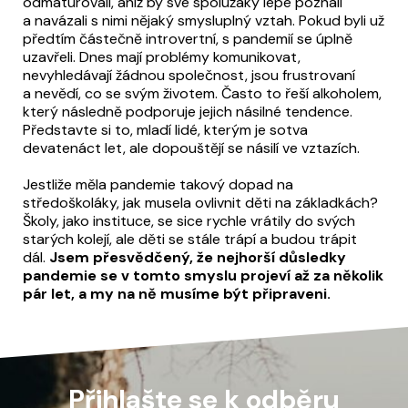
odmaturovali, aniž by své spolužáky lépe poznali
a navázali s nimi nějaký smysluplný vztah. Pokud byli už
předtím částečně introvertní, s pandemií se úplně
uzavřeli. Dnes mají problémy komunikovat,
nevyhledávají žádnou společnost, jsou frustrovaní
a nevědí, co se svým životem. Často to řeší alkoholem,
který následně podporuje jejich násilné tendence.
Představte si to, mladí lidé, kterým je sotva
devatenáct let, ale dopouštějí se násilí ve vztazích.
Jestliže měla pandemie takový dopad na
středoškoláky, jak musela ovlivnit děti na základkách?
Školy, jako instituce, se sice rychle vrátily do svých
starých kolejí, ale děti se stále trápí a budou trápit
dál.
Jsem přesvědčený, že nejhorší důsledky
pandemie se v tomto smyslu projeví až za několik
pár let, a my na ně musíme být připraveni.
Přihlašte se k odběru