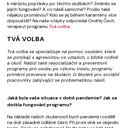
k nárůstu poptávky po těchto službách? Změnilo se
jejich fungování? A co násilí samotné? Prošlo také
nějakou proměnou? Kdo se jej během karantény více
dopouštěl? Na naše otázky odpovídal Ondřej Čech,
terapeut programu
Tvá volba
.
TVÁ VOLBA
Tvá volba se specializuje na pomoc osobám, které
se potýkají s agresivitou ve vztazích, v blízké rodině
a okolí. Nabízí také resocializační a preventivní
programy pro osoby po výkonu trestu, programy
primární prevence na školách, či školení pro sociální
pracovníky zabývající se problematikou násilí.
Jaká byla vaše situace v době pandemie? Jak se
dotkla fungování programu?
Na základě našich zkušeností bych pandemii rozdělil
na dvě zásadně odlišné části: Při první vlně se objevilo