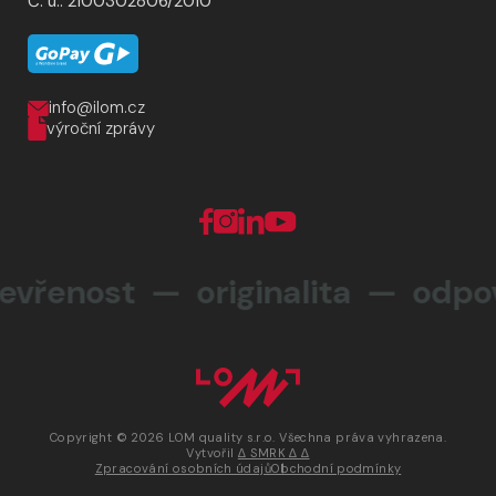
Č. ú.: 2100302806/2010
info@ilom.cz
výroční zprávy
řenost — originalita —
odpov
Copyright © 2026 LOM quality s.r.o. Všechna práva vyhrazena.
Vytvořil
∆ SMRK ∆ ∆
Zpracování osobních údajů
Obchodní podmínky