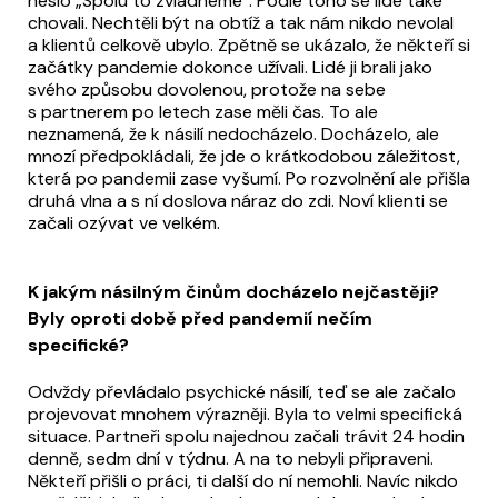
heslo „Spolu to zvládneme“. Podle toho se lidé také
chovali. Nechtěli být na obtíž a tak nám nikdo nevolal
a klientů celkově ubylo. Zpětně se ukázalo, že někteří si
začátky pandemie dokonce užívali. Lidé ji brali jako
svého způsobu dovolenou, protože na sebe
s partnerem po letech zase měli čas. To ale
neznamená, že k násilí nedocházelo. Docházelo, ale
mnozí předpokládali, že jde o krátkodobou záležitost,
která po pandemii zase vyšumí. Po rozvolnění ale přišla
druhá vlna a s ní doslova náraz do zdi. Noví klienti se
začali ozývat ve velkém.
K jakým násilným činům docházelo nejčastěji?
Byly oproti době před pandemií nečím
specifické?
Odvždy převládalo psychické násilí, teď se ale začalo
projevovat mnohem výrazněji. Byla to velmi specifická
situace. Partneři spolu najednou začali trávit 24 hodin
denně, sedm dní v týdnu. A na to nebyli připraveni.
Někteří přišli o práci, ti další do ní nemohli. Navíc nikdo