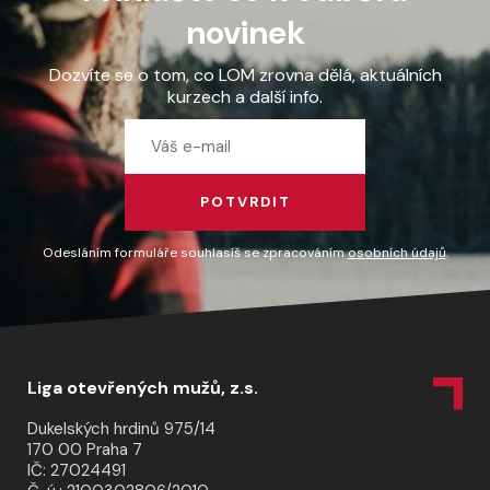
novinek
Dozvíte se o tom, co LOM zrovna dělá, aktuálních
kurzech a další info.
POTVRDIT
Odesláním formuláře souhlasíš se zpracováním
osobních údajů
.
Liga otevřených mužů, z.s.
Dukelských hrdinů 975/14
170 00 Praha 7
IČ: 27024491