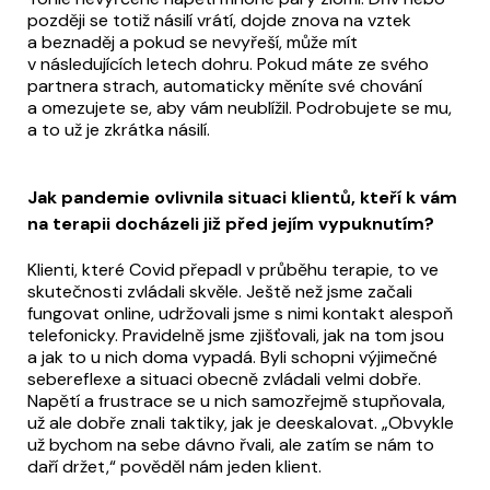
později se totiž násilí vrátí, dojde znova na vztek
a beznaděj a pokud se nevyřeší, může mít
v následujících letech dohru. Pokud máte ze svého
partnera strach, automaticky měníte své chování
a omezujete se, aby vám neublížil. Podrobujete se mu,
a to už je zkrátka násilí.
Jak pandemie ovlivnila situaci klientů, kteří k vám
na terapii docházeli již před jejím vypuknutím?
Klienti, které Covid přepadl v průběhu terapie, to ve
skutečnosti zvládali skvěle. Ještě než jsme začali
fungovat online, udržovali jsme s nimi kontakt alespoň
telefonicky. Pravidelně jsme zjišťovali, jak na tom jsou
a jak to u nich doma vypadá. Byli schopni výjimečné
sebereflexe a situaci obecně zvládali velmi dobře.
Napětí a frustrace se u nich samozřejmě stupňovala,
už ale dobře znali taktiky, jak je deeskalovat. „Obvykle
už bychom na sebe dávno řvali, ale zatím se nám to
daří držet,“ pověděl nám jeden klient.