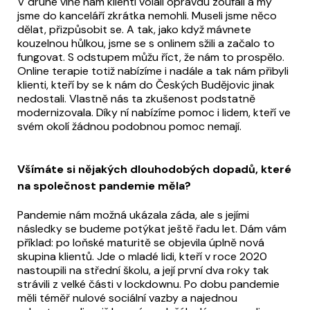
V druhé vlně nám klienti volali opravdu zoufalí a my
jsme do kanceláří zkrátka nemohli. Museli jsme něco
dělat, přizpůsobit se. A tak, jako když mávnete
kouzelnou hůlkou, jsme se s onlinem sžili a začalo to
fungovat. S odstupem můžu říct, že nám to prospělo.
Online terapie totiž nabízíme i nadále a tak nám přibyli
klienti, kteří by se k nám do Českých Budějovic jinak
nedostali. Vlastně nás ta zkušenost podstatně
modernizovala. Díky ní nabízíme pomoc i lidem, kteří ve
svém okolí žádnou podobnou pomoc nemají.
Všímáte si nějakých dlouhodobých dopadů, které
na společnost pandemie měla?
Pandemie nám možná ukázala záda, ale s jejími
následky se budeme potýkat ještě řadu let. Dám vám
příklad: po loňské maturitě se objevila úplně nová
skupina klientů. Jde o mladé lidi, kteří v roce 2020
nastoupili na střední školu, a její první dva roky tak
strávili z velké části v lockdownu. Po dobu pandemie
měli téměř nulové sociální vazby a najednou