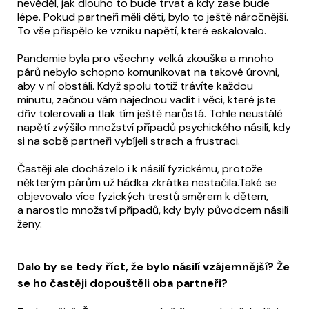
nevěděl, jak dlouho to bude trvat a kdy zase bude
lépe. Pokud partneři měli děti, bylo to ještě náročnější.
To vše přispělo ke vzniku napětí, které eskalovalo.
Pandemie byla pro všechny velká zkouška a mnoho
párů nebylo schopno komunikovat na takové úrovni,
aby v ní obstáli. Když spolu totiž trávíte každou
minutu, začnou vám najednou vadit i věci, které jste
dřív tolerovali a tlak tím ještě narůstá. Tohle neustálé
napětí zvýšilo množství případů psychického násilí, kdy
si na sobě partneři vybíjeli strach a frustraci.
Častěji ale docházelo i k násilí fyzickému, protože
některým párům už hádka zkrátka nestačila.Také se
objevovalo více fyzických trestů směrem k dětem,
a narostlo množství případů, kdy byly původcem násilí
ženy.
Dalo by se tedy říct, že bylo násilí vzájemnější? Že
se ho častěji dopouštěli oba partneři?