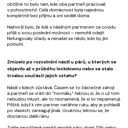
obtížné to bylo tam, kde oba partneři pracovali
v pohostinství. Celá domácnost byla najednou
kompletně bez příjmu a oni seděli doma.
Nejhorší bylo, že lidé s násilným partnerem za covidu
přišli o svou poslední možnost – nemohli odejít.
Nefungovaly úřady a nenašel se nikdo, kdo by jim
pomohl.
Zmizelo po rozvolnění násilí u párů, u kterých se
objevilo až v průběhu lockdownu nebo se stalo
trvalou součástí jejich vztahu?
Násilí v lidech zůstává. Časem se to částečně zahojí
a partneři se vrátí do “normálu,“ řeknou si, že o už tom
nebudou mluvit, ale to neznamená, že si to nepamatují.
Příště, když k nim partner natáhne ruku, aby je pohladil
po vlasech, zareagují jinak. Ucuknou, leknou se, že
dostanou další ránu.
Tohle nevyřčené napětí mnohé páry zlomí. Dřív nebo