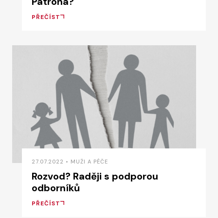
Patrona?
PŘEČÍST
27.07.2022 • MUŽI A PÉČE
Rozvod? Raději s podporou
odborníků
PŘEČÍST