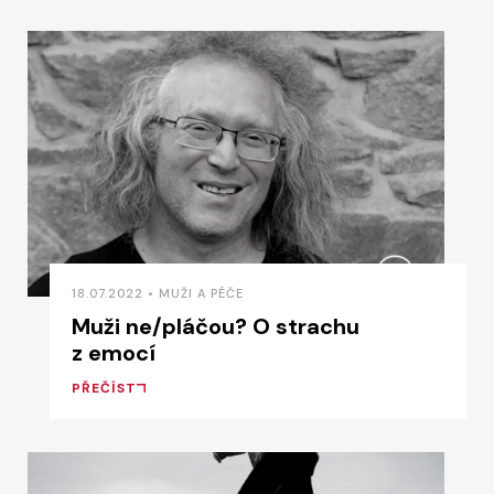
18.07.2022 • MUŽI A PÉČE
Muži ne/pláčou? O strachu
z emocí
PŘEČÍST