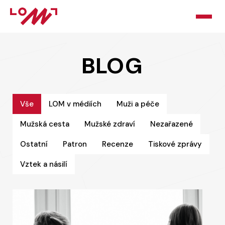
HOME
BLOG
O LOMU
KURZY
Vše
LOM v médiích
Muži a péče
Mužská cesta
Mužské zdraví
Nezařazené
PORADNA
Ostatní
Patron
Recenze
Tiskové zprávy
PODPOŘTE NÁS
Vztek a násilí
BLOG
KONTAKT