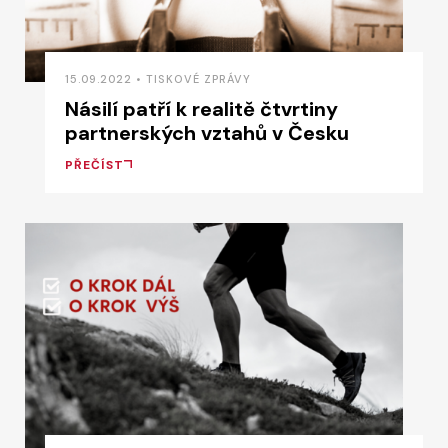
15.09.2022 • TISKOVÉ ZPRÁVY
Násilí patří k realitě čtvrtiny
partnerských vztahů v Česku
PŘEČÍST