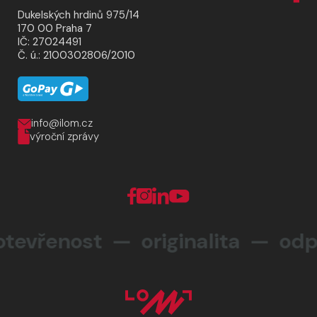
Dukelských hrdinů 975/14
170 00 Praha 7
IČ: 27024491
Č. ú.: 2100302806/2010
info@ilom.cz
výroční zprávy
vřenost — originalita —
odpo