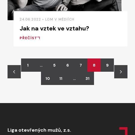
24.06.2022 • LOM V MÉDIÍCH
Jak na vztek ve vztahu?
PŘEČÍST
1
…
5
6
7
8
9
10
11
…
31
Liga otevřených mužů, z.s.