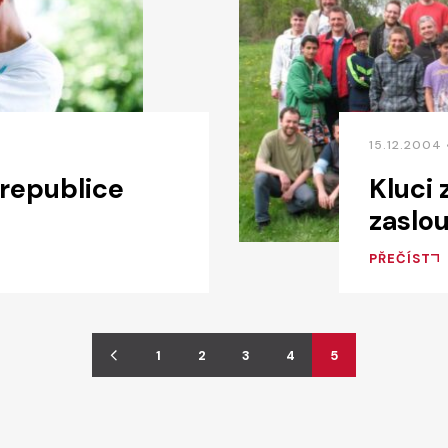
15.12.2004
 republice
Kluci
zaslo
PŘEČÍST
1
2
3
4
5