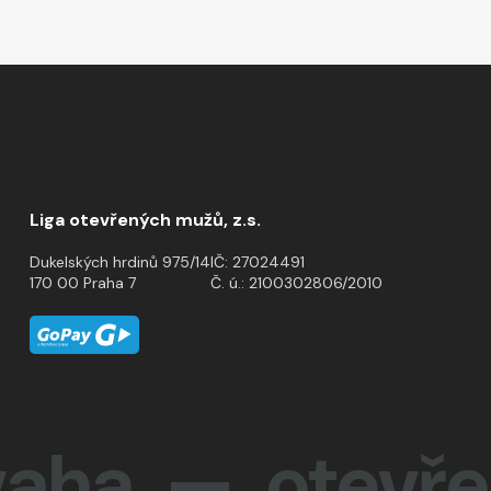
Liga otevřených mužů, z.s.
Dukelských hrdinů 975/14
IČ: 27024491
170 00 Praha 7
Č. ú.: 2100302806/2010
a — otevřeno