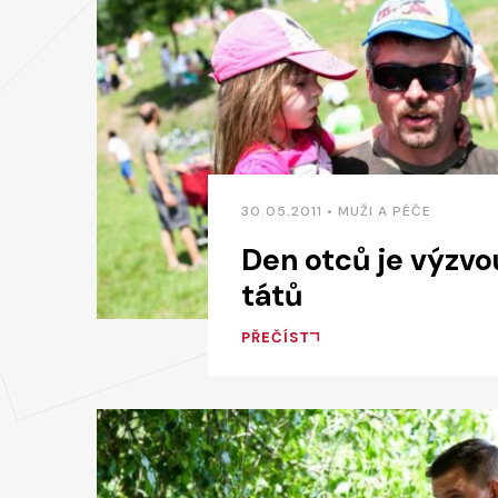
30.05.2011 • MUŽI A PÉČE
Den otců je výzvo
tátů
PŘEČÍST