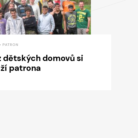
 • PATRON
 z dětských domovů si
uží patrona