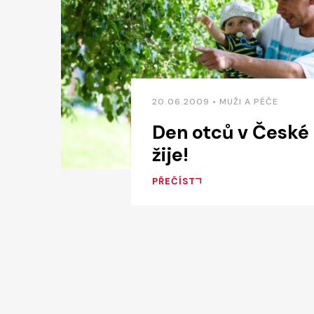
20.06.2009 • MUŽI A PÉČE
Den otců v České
žije!
PŘEČÍST