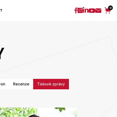
0
T
Y
ron
Recenze
Tiskové zprávy