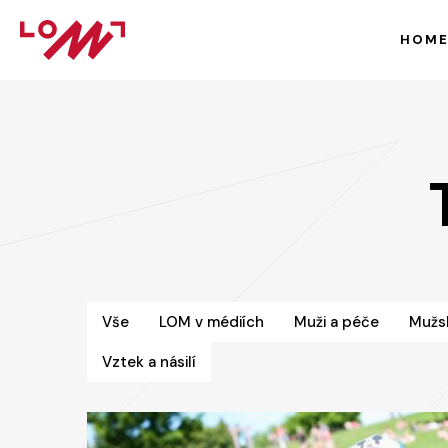
HOM
Vše
LOM v médiích
Muži a péče
Mužs
Vztek a násilí