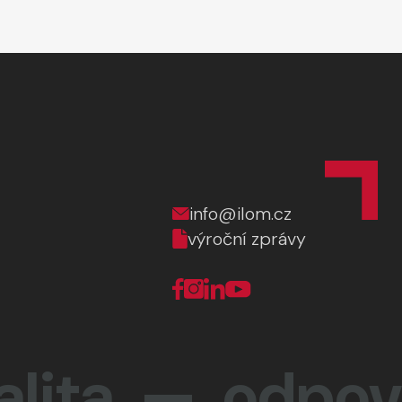
info@ilom.cz
výroční zprávy
lita —
odpově