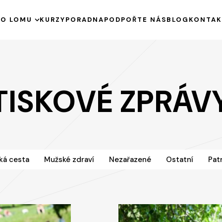
E
O LOMU
KURZY
PORADNA
PODPOŘTE NÁS
BLOG
KONTAK
HISTORIE
KE STAŽENÍ
VÝROČNÍ ZPRÁVY
TISKOVÉ ZPRÁV
PODPOŘENÉ PROJEKTY
ká cesta
Mužské zdraví
Nezařazené
Ostatní
Pat