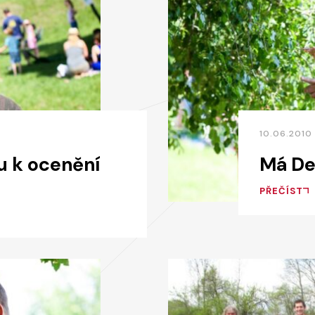
10.06.2010
u k ocenění
Má De
PŘEČÍST