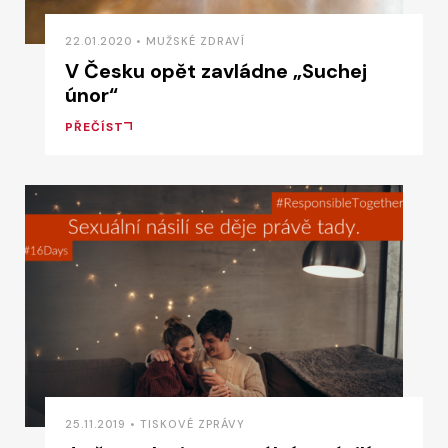
22.01.2020 • MUŽSKÉ ZDRAVÍ
V Česku opět zavládne „Suchej
únor“
PŘEČÍST
25.11.2019 • TISKOVÉ ZPRÁVY