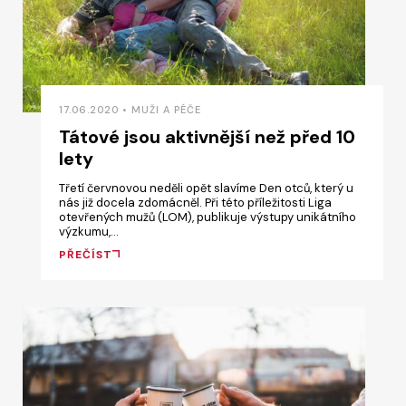
17.06.2020 • MUŽI A PÉČE
Tátové jsou aktivnější než před 10
lety
Třetí červnovou neděli opět slavíme Den otců, který u
nás již docela zdomácněl. Při této příležitosti Liga
otevřených mužů (LOM), publikuje výstupy unikátního
výzkumu,…
PŘEČÍST