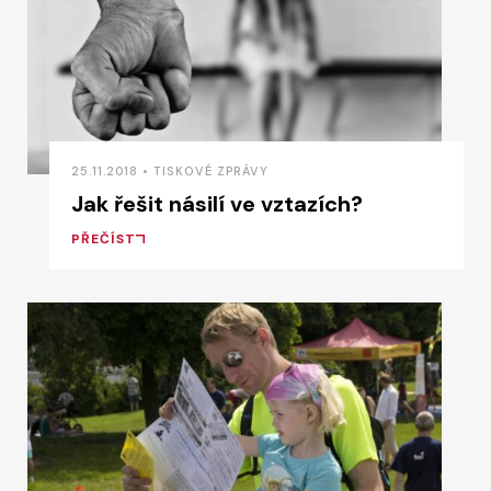
25.11.2018 • TISKOVÉ ZPRÁVY
Jak řešit násilí ve vztazích?
PŘEČÍST