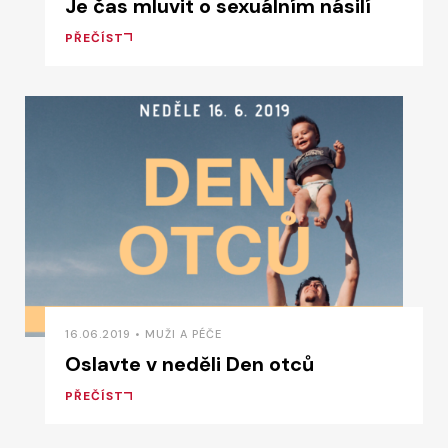
Je čas mluvit o sexuálním násilí
PŘEČÍST
16.06.2019 • MUŽI A PÉČE
Oslavte v neděli Den otců
PŘEČÍST