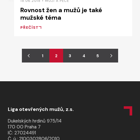
18.06.2018 • MUŽI A PÉČE
Rovnost žen a mužů je také
mužské téma
PŘEČÍST
1
2
3
4
5
Liga otevřených mužů, z.s.
Dukelských hrdinů 975/14
170 00 Praha 7
IČ: 27024491
Č. ú.: 2100302806/2010