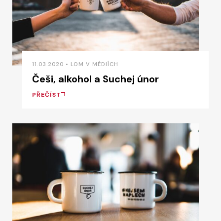
11.03.2020 • LOM V MÉDIÍCH
Češi, alkohol a Suchej únor
PŘEČÍST