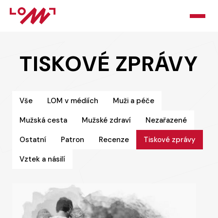
HOME
TISKOVÉ ZPRÁVY
O LOMU
KURZY
Vše
LOM v médiích
Muži a péče
Mužská cesta
Mužské zdraví
Nezařazené
PORADNA
Ostatní
Patron
Recenze
Tiskové zprávy
PODPOŘTE NÁS
Vztek a násilí
BLOG
KONTAKT