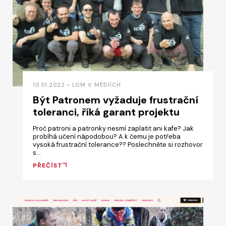
10.01.2022 • LOM V MÉDIÍCH
Být Patronem vyžaduje frustrační
toleranci, říká garant projektu
Proč patroni a patronky nesmí zaplatit ani kafe? Jak
probíhá učení nápodobou? A k čemu je potřeba
vysoká frustrační tolerance?? Poslechněte si rozhovor
s…
PŘEČÍST