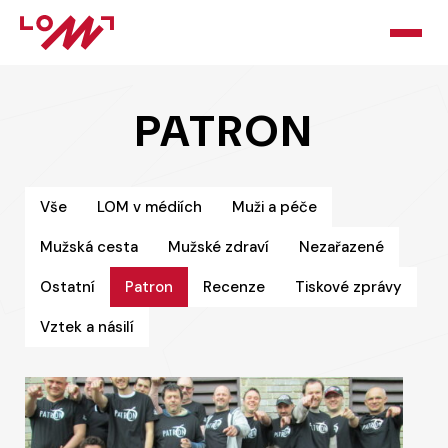
HOME
PATRON
O LOMU
KURZY
Vše
LOM v médiích
Muži a péče
Mužská cesta
Mužské zdraví
Nezařazené
PORADNA
Ostatní
Patron
Recenze
Tiskové zprávy
PODPOŘTE NÁS
Vztek a násilí
BLOG
KONTAKT