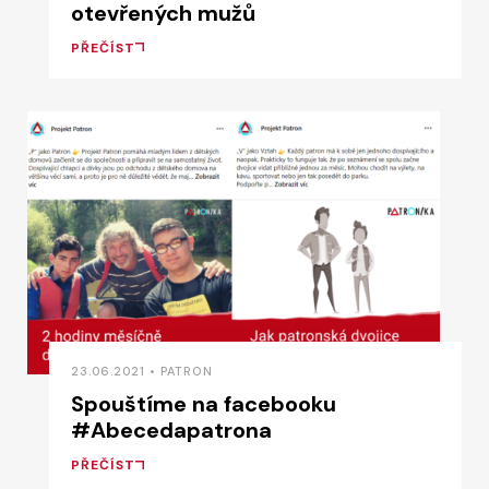
otevřených mužů
PŘEČÍST
23.06.2021 • PATRON
Spouštíme na facebooku
#Abecedapatrona
PŘEČÍST