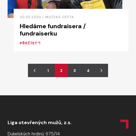
30.03.2020 • MUŽSKÁ CESTA
Hledáme fundraisera /
fundraiserku
PŘEČÍST
1
2
3
4
Liga otevřených mužů, z.s.
Dukelských hrdinů 975/14