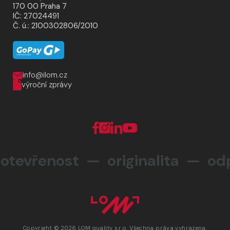
170 00 Praha 7
IČ: 27024491
Č. ú.: 2100302806/2010
info@ilom.cz
výroční zprávy
vřenost — originalita —
odpo
Copyright © 2026 LOM quality s.r.o. Všechna práva vyhrazena.