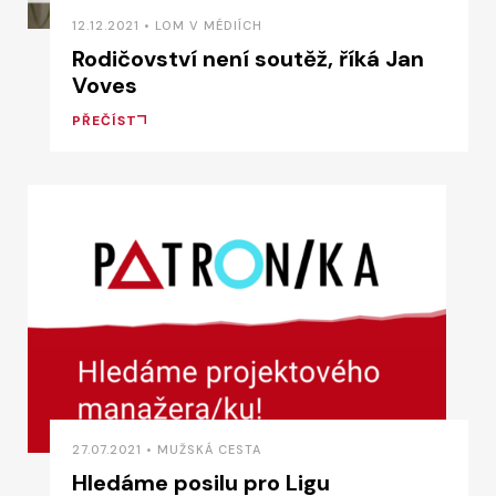
12.12.2021 • LOM V MÉDIÍCH
Rodičovství není soutěž, říká Jan
Voves
PŘEČÍST
27.07.2021 • MUŽSKÁ CESTA
Hledáme posilu pro Ligu