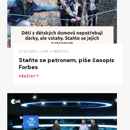
21.12.2021 • LOM V MÉDIÍCH
Staňte se patronem, píše časopis
Forbes
PŘEČÍST