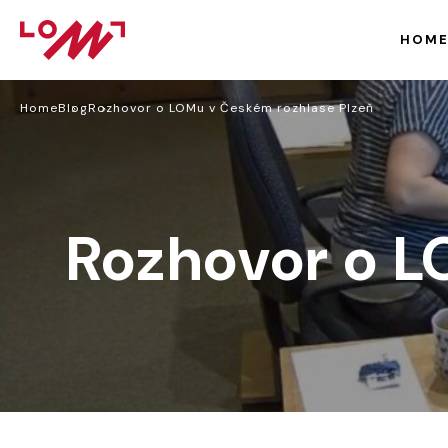
HOM
Home
Blog
Rozhovor o LOMu v Českém rozhlase Plzeň
Rozhovor o L