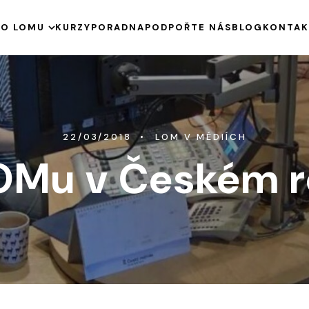
E
O LOMU
KURZY
PORADNA
PODPOŘTE NÁS
BLOG
KONTAK
HISTORIE
KE STAŽENÍ
VÝROČNÍ ZPRÁVY
PODPOŘENÉ PROJEKTY
22/03/2018
LOM V MÉDIÍCH
OMu v Českém r