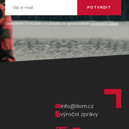
POTVRDIT
Odesláním formuláře souhlasíš se zpracováním
osobních údajů
.
info@ilom.cz
výroční zprávy