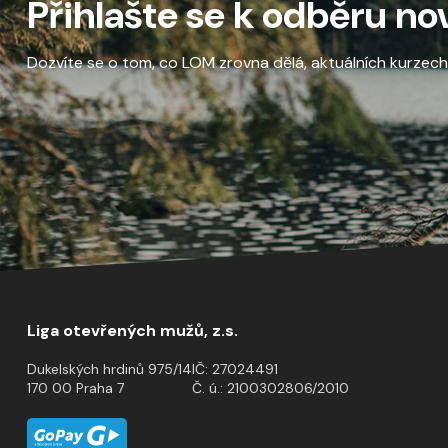
Přihlašte se k odběru no
Dozvíte se o tom, co LOM zrovna dělá, aktuálních kurzech a
Liga otevřených mužů, z.s.
Dukelských hrdinů 975/14
IČ: 27024491
170 00 Praha 7
Č. ú.: 2100302806/2010