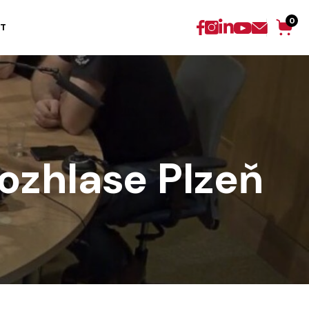
0
T
ozhlase Plzeň