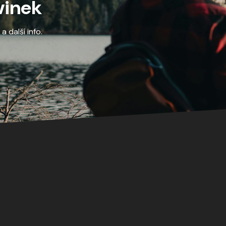
vinek
 další info.