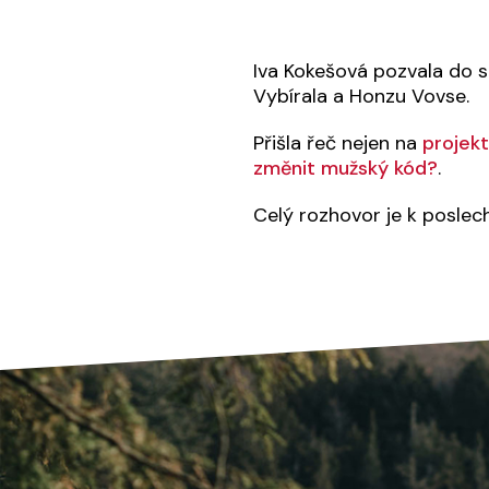
Iva Kokešová pozvala do 
Vybírala a Honzu Vovse.
Přišla řeč nejen na
projekt
změnit mužský kód?
.
Celý rozhovor je k poslec