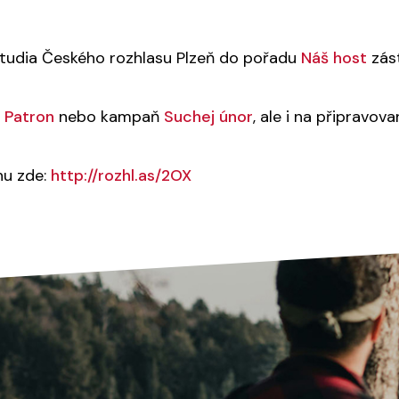
studia Českého rozhlasu Plzeň do pořadu
Náš host
zás
 Patron
nebo kampaň
Suchej únor
, ale i na připravov
hu zde:
http://rozhl.as/2OX