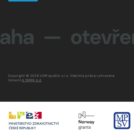
— otevřenost
Copyright © 2026 LOM quality s.r.o. Všechna práva vyhrazena.
Vytvořil
∆ SMRK ∆ ∆