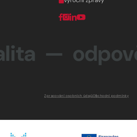
výroční zprávy
ta —
odpovědno
Zpracování osobních údajů
Obchodní podmínky