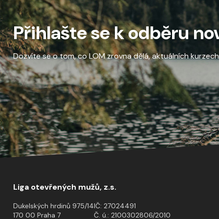
Přihlašte se k odběru no
Dozvíte se o tom, co LOM zrovna dělá, aktuálních kurzech a
Liga otevřených mužů, z.s.
Dukelských hrdinů 975/14
IČ: 27024491
170 00 Praha 7
Č. ú.: 2100302806/2010