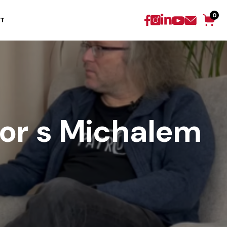
0
T
or s Michalem