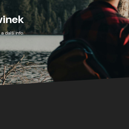
vinek
 další info.