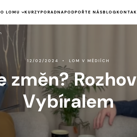
E
O LOMU
KURZY
PORADNA
PODPOŘTE NÁS
BLOG
KONTAK
HISTORIE
m
KE STAŽENÍ
VÝROČNÍ ZPRÁVY
PODPOŘENÉ PROJEKTY
12/02/2024
LOM V MÉDIÍCH
me změn? Rozhov
Vybíralem