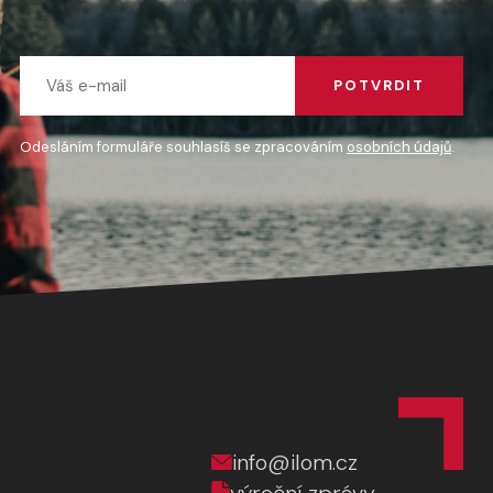
POTVRDIT
Odesláním formuláře souhlasíš se zpracováním
osobních údajů
.
info@ilom.cz