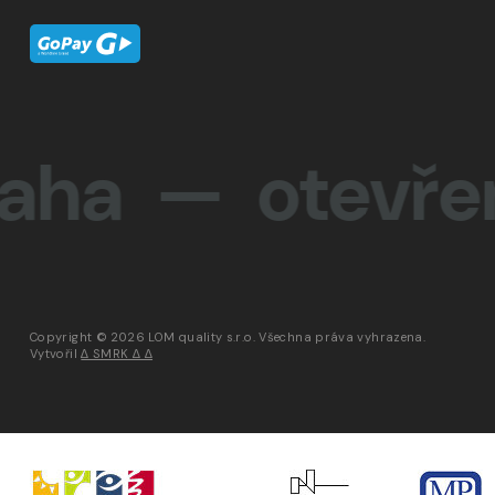
— otevřenost
Copyright © 2026 LOM quality s.r.o. Všechna práva vyhrazena.
Vytvořil
∆ SMRK ∆ ∆