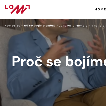
HOM
Home
Blog
Proč se bojíme změn? Rozhovor s Michalem Vybírale
Proč se bojí