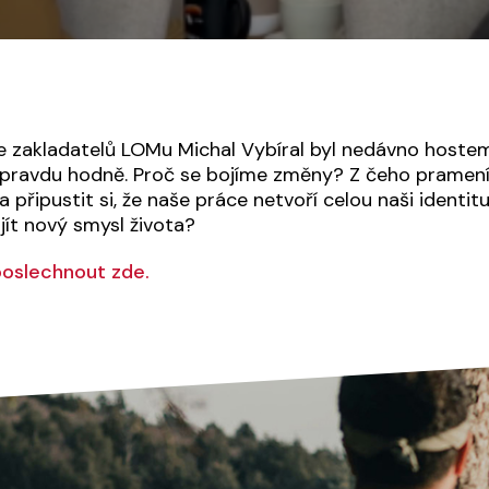
 ze zakladatelů LOMu Michal Vybíral byl nedávno host
 opravdu hodně. Proč se bojíme změny? Z čeho pramen
připustit si, že naše práce netvoří celou naši identit
jít nový smysl života?
poslechnout zde.