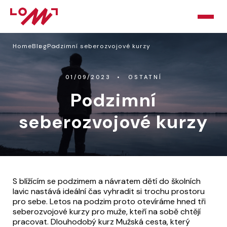
Home
Blog
Podzimní seberozvojové kurzy
HOME
O LOMU
01/09/2023
OSTATNÍ
Podzimní
KURZY
seberozvojové kurzy
PORADNA
PODPOŘTE NÁS
BLOG
S blížícím se podzimem a návratem dětí do školních
lavic nastává ideální čas vyhradit si trochu prostoru
KONTAKT
pro sebe. Letos na podzim proto otevíráme hned tři
seberozvojové kurzy pro muže, kteří na sobě chtějí
pracovat. Dlouhodobý kurz Mužská cesta, který