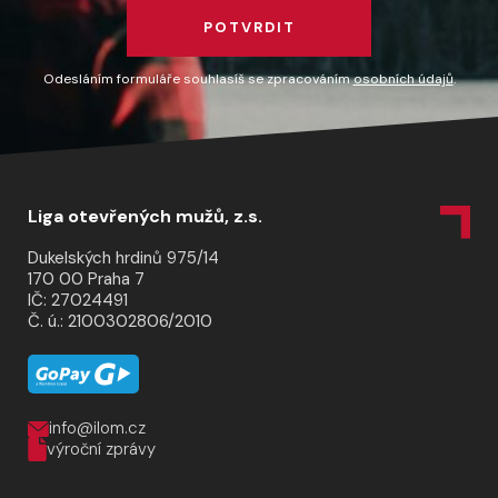
POTVRDIT
Odesláním formuláře souhlasíš se zpracováním
osobních údajů
.
Liga otevřených mužů, z.s.
Dukelských hrdinů 975/14
170 00 Praha 7
IČ: 27024491
Č. ú.: 2100302806/2010
info@ilom.cz
výroční zprávy