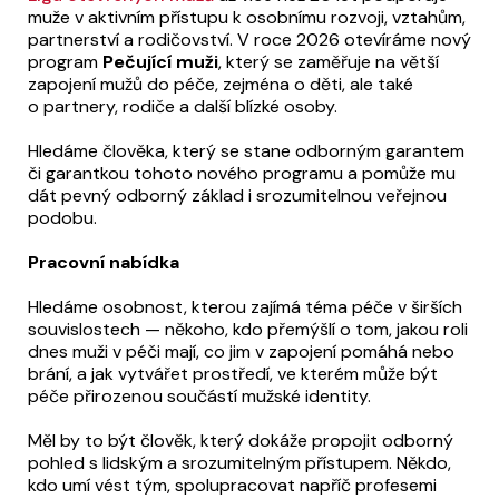
muže v aktivním přístupu k osobnímu rozvoji, vztahům,
partnerství a rodičovství. V roce 2026 otevíráme nový
program
Pečující muži
, který se zaměřuje na větší
zapojení mužů do péče, zejména o děti, ale také
o partnery, rodiče a další blízké osoby.
Hledáme člověka, který se stane odborným garantem
či garantkou tohoto nového programu a pomůže mu
dát pevný odborný základ i srozumitelnou veřejnou
podobu.
Pracovní nabídka
Hledáme osobnost, kterou zajímá téma péče v širších
souvislostech — někoho, kdo přemýšlí o tom, jakou roli
dnes muži v péči mají, co jim v zapojení pomáhá nebo
brání, a jak vytvářet prostředí, ve kterém může být
péče přirozenou součástí mužské identity.
Měl by to být člověk, který dokáže propojit odborný
pohled s lidským a srozumitelným přístupem. Někdo,
kdo umí vést tým, spolupracovat napříč profesemi