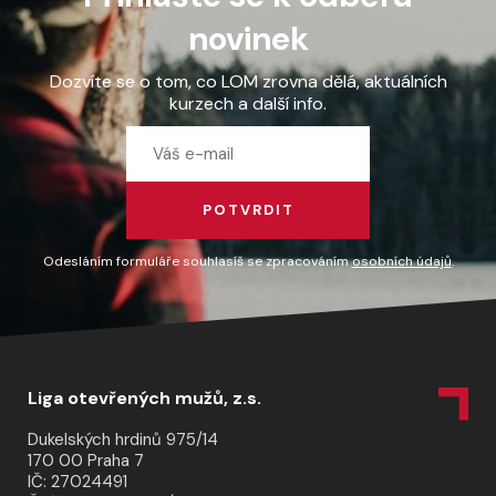
novinek
Dozvíte se o tom, co LOM zrovna dělá, aktuálních
kurzech a další info.
POTVRDIT
Odesláním formuláře souhlasíš se zpracováním
osobních údajů
.
Liga otevřených mužů, z.s.
Dukelských hrdinů 975/14
170 00 Praha 7
IČ: 27024491