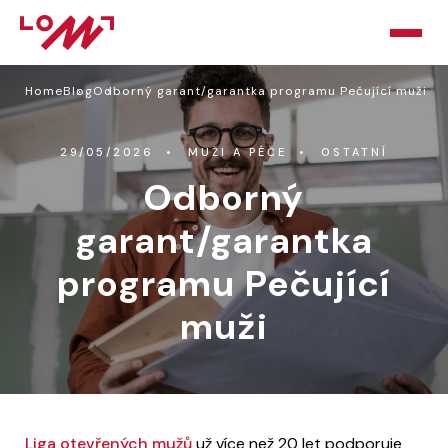
Home
Blog
Odborný garant/garantka programu Pečující muži
HOME
O LOMU
29/05/2026
MUŽI A PÉČE
OSTATNÍ
Odborný
KURZY
garant/garantka
PORADNA
programu Pečující
PODPOŘTE NÁS
muži
BLOG
KONTAKT
Liga otevřených mužů
už více než 20 let podporuje