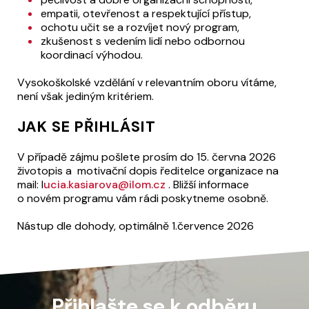
empatii, otevřenost a respektující přístup,
ochotu učit se a rozvíjet nový program,
zkušenost s vedením lidí nebo odbornou
koordinací výhodou.
Vysokoškolské vzdělání v relevantním oboru vítáme,
není však jediným kritériem.
JAK SE PŘIHLÁSIT
V případě zájmu pošlete prosím do 15. června 2026
životopis a motivační dopis ředitelce organizace na
mail: l
ucia.kasiarova@ilom.cz
. Bližší informace
o novém programu vám rádi poskytneme osobně.
Nástup dle dohody, optimálně 1.července 2026
Přihlašte se k odběru