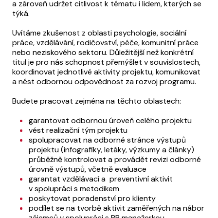
a zároveň udržet citlivost k tématu i lidem, kterých se
týká.
Uvítáme zkušenost z oblasti psychologie, sociální
práce, vzdělávání, rodičovství, péče, komunitní práce
nebo neziskového sektoru. Důležitější než konkrétní
titul je pro nás schopnost přemýšlet v souvislostech,
koordinovat jednotlivé aktivity projektu, komunikovat
a nést odbornou odpovědnost za rozvoj programu.
Budete pracovat zejména na těchto oblastech:
garantovat odbornou úroveň celého projektu
vést realizační tým projektu
spolupracovat na odborné stránce výstupů
projektu (infografiky, letáky, výzkumy a články)
průběžně kontrolovat a provádět revizi odborné
úrovně výstupů, včetně evaluace
garantat vzdělávací a preventivní aktivit
v spolupráci s metodikem
poskytovat poradenství pro klienty
podílet se na tvorbě aktivit zaměřených na nábor
zájemců v spolupráci s PR manažerkou