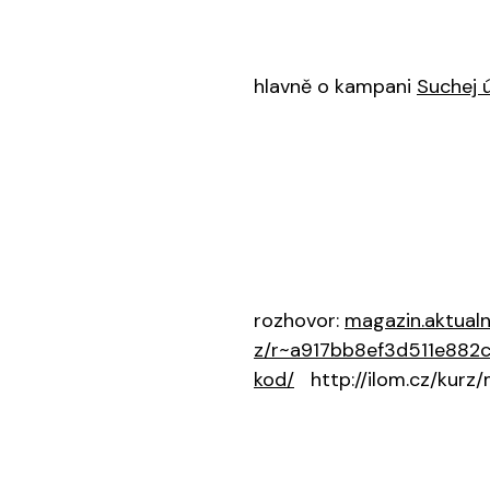
hlavně o kampani
Suchej 
rozhovor:
magazin.aktual
z/r~a917bb8ef3d511e882
kod/
http://ilom.cz/kurz