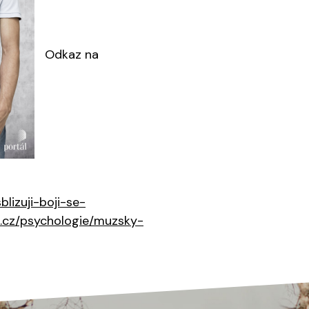
Odkaz na
izuji-boji-se-
.cz/psychologie/muzsky-