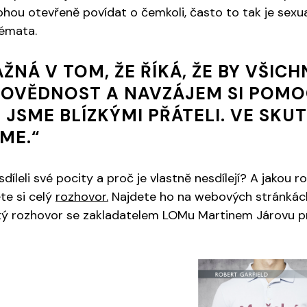
ohou otevřeně povídat o čemkoli, často to tak je sexual
témata.
ŽNÁ V TOM, ŽE ŘÍKÁ, ŽE BY VŠICH
OVĚDNOST A NAVZÁJEM SI POMO
E JSME BLÍZKÝMI PŘÁTELI. VE SKU
SME.“
íleli své pocity a proč je vlastně nesdílejí? A jakou ro
te si celý
rozhovor.
Najdete ho na webových stránkách
utý rozhovor se zakladatelem LOMu Martinem Járovu pr