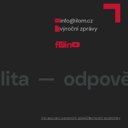
info@ilom.cz
výroční zprávy
a —
odpovědno
Zpracování osobních údajů
Obchodní podmínky