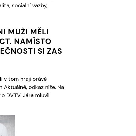
ita, sociální vazby,
NI MUŽI MĚLI
CT. NAMÍSTO
TEČNOSTI SI ZAS
li v tom hrají právě
 Aktuálně, odkaz níže. Na
o DVTV. Jára mluvil