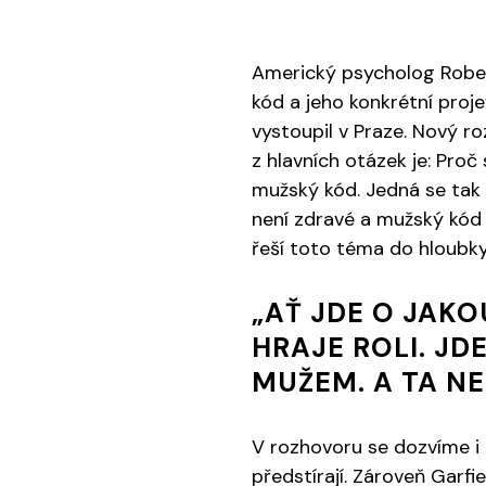
Americký psycholog Rober
kód a jeho konkrétní proj
vystoupil v Praze. Nový 
z hlavních otázek je: Proč 
mužský kód. Jedná se tak 
není zdravé a mužský kód 
řeší toto téma do hloubky
„AŤ JDE O JAKO
HRAJE ROLI. JD
MUŽEM. A TA N
V rozhovoru se dozvíme i 
předstírají. Zároveň Garfi