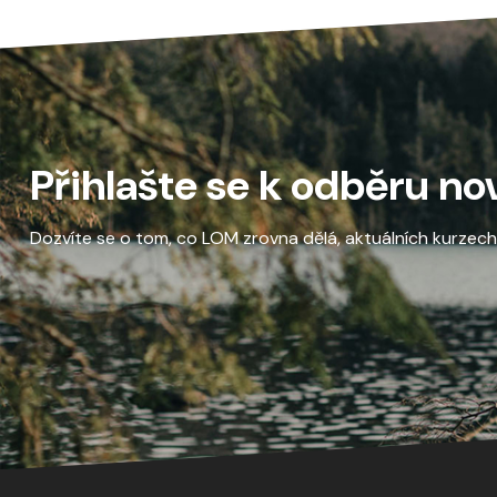
Přihlašte se k odběru no
Dozvíte se o tom, co LOM zrovna dělá, aktuálních kurzech a