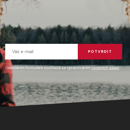
POTVRDIT
Odesláním formuláře souhlasíš se zpracováním
osobních údajů
.