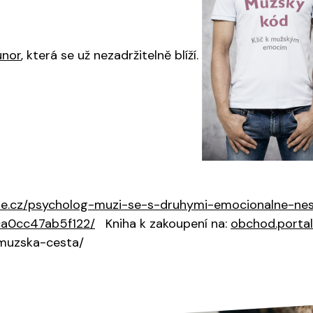
únor
, která se už nezadržitelně blíží.
ne.cz/psycholog-muzi-se-s-druhymi-emocionalne-nesbl
ca0cc47ab5f122/
Kniha k zakoupení na:
obchod.portal
/muzska-cesta/