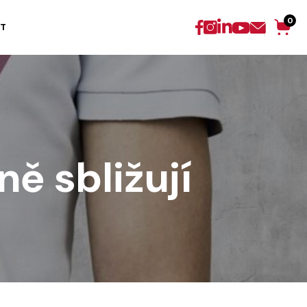
0
T
ě sbližují