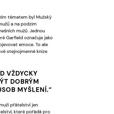
vním tématem byl Mužský
h mužů a na podzim
dnešních mužů. Jednou
teré Garfield označuje jako
rojevovat emoce. To ale
své stejnojmenné knize
ÓD VŽDYCKY
 BÝT DOBRÝM
ŮSOB MYŠLENÍ.“
uži přátelství jen
telství, které pořádá pro