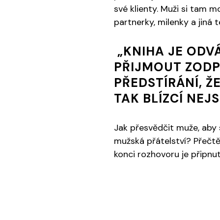
své klienty. Muži si tam m
partnerky, milenky a jiná 
„KNIHA JE ODVÁ
PŘIJMOUT ZODP
PŘEDSTÍRÁNÍ, Ž
TAK BLÍZCÍ NEJ
Jak přesvědčit muže, aby sd
mužská přátelství? Přečtě
konci rozhovoru je připn