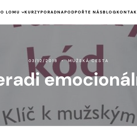
E
O LOMU
KURZY
PORADNA
PODPOŘTE NÁS
BLOG
KONTAK
HISTORIE
KE STAŽENÍ
VÝROČNÍ ZPRÁVY
PODPOŘENÉ PROJEKTY
03/12/2018
MUŽSKÁ CESTA
eradi emocionáln