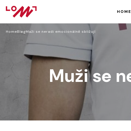
HOM
Home
Blog
Muži se neradi emocionálně sbližují
Muži se n