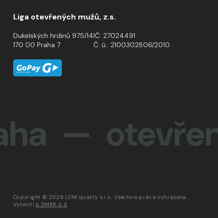
Liga otevřených mužů, z.s.
Dukelských hrdinů 975/14
IČ: 27024491
170 00 Praha 7
Č. ú.: 2100302806/2010
— otevřenost
Copyright © 2026 LOM quality s.r.o. Všechna práva vyhrazena.
Vytvořil
∆ SMRK ∆ ∆