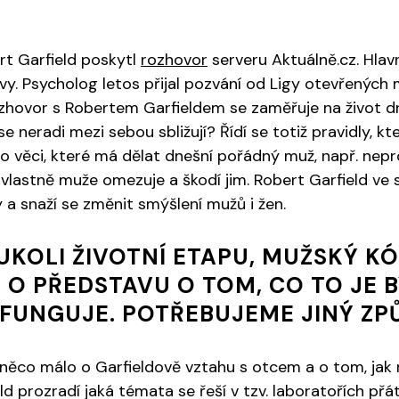
t Garfield poskytl
rozhovor
serveru Aktuálně.cz. Hla
evy. Psycholog letos přijal pozvání od Ligy otevřenýc
rozhovor s Robertem Garfieldem se zaměřuje na život 
se neradi mezi sebou sbližují? Řídí se totiž pravidly, k
o věci, které má dělat dnešní pořádný muž, např. nep
vlastně muže omezuje a škodí jim. Robert Garfield ve 
 a snaží se změnit smýšlení mužů i žen.
UKOLI ŽIVOTNÍ ETAPU, MUŽSKÝ K
E O PŘEDSTAVU O TOM, CO TO JE
EFUNGUJE. POTŘEBUJEME JINÝ ZP
něco málo o Garfieldově vztahu s otcem a o tom, jak m
eld prozradí jaká témata se řeší v tzv. laboratořích přá