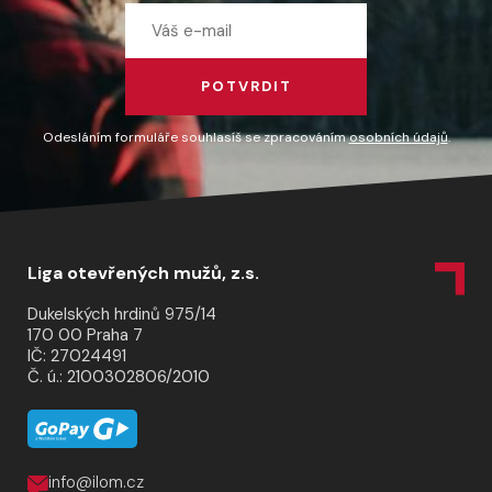
POTVRDIT
Odesláním formuláře souhlasíš se zpracováním
osobních údajů
.
Liga otevřených mužů, z.s.
Dukelských hrdinů 975/14
170 00 Praha 7
IČ: 27024491
Č. ú.: 2100302806/2010
info@ilom.cz