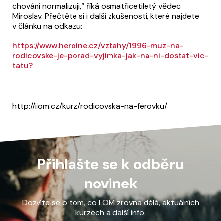
chování normalizuji,“ říká osmatřicetiletý vědec
Miroslav. Přečtěte si i další zkušenosti, které najdete
v článku na odkazu:
https://www.heroine.cz/vztahy/1996-muz-na-
rodicovske-je-porad-vyjimka-jak-na-ni-dostat-vic-
tatu?
http://ilom.cz/kurz/rodicovska-na-ferovku/
Přihlašte se k odběru
novinek
Dozvíte se o tom, co LOM zrovna dělá, aktuálních
kurzech a další info.