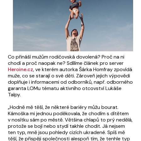
Co přináší mužům rodičovská dovolená? Proč na ni
chodí a proč naopak ne? Sdílíme článek pro server
Heroine.cz
, ve kterém autorka Šárka Homfray zpovídá
muže, co se starají o své děti. Zároveň jejich výpovědi
doplňuje i informacemi od odborníků, např. odborného
garanta LOMu tématu aktivního otcovství Lukáše
Talpy.
„Hodně mě těší, že některé bariéry můžu bourat.
Kámoška mi jednou poděkovala, že chodím s dítětem
v nosítku sám po městě. Většina chlapů to prý nedělá,
protože se bojí nebo stydí takhle chodit. Já nejsem
ten typ, mně jsou pohledy cizích ukradené. Spíš mě
těší, že přispěji společnosti alespoň tím, že tenhle typ