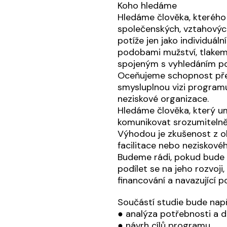
Koho hledáme
Hledáme člověka, kterého
společenských, vztahovýc
potíže jen jako individuál
podobami mužství, tlakem
spojeným s vyhledáním p
Oceňujeme schopnost pře
smysluplnou vizi programu
neziskové organizace.
Hledáme člověka, který u
komunikovat srozumitelně
Výhodou je zkušenost z obl
facilitace nebo neziskové
Budeme rádi, pokud bude 
podílet se na jeho rozvoji,
financování a navazující 
Součástí studie bude např
● analýza potřebnosti a 
● návrh cílů programu,