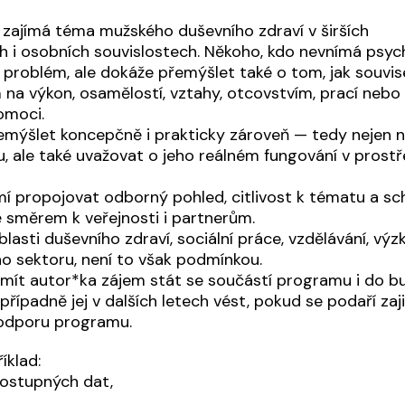
 zajímá téma mužského duševního zdraví v širších
h i osobních souvislostech. Někoho, kdo nevnímá psyc
ní problém, ale dokáže přemýšlet také o tom, jak souvise
 na výkon, osamělostí, vztahy, otcovstvím, prací neb
omoci.
mýšlet koncepčně i prakticky zároveň — tedy nejen 
, ale také uvažovat o jeho reálném fungování v prostř
mí propojovat odborný pohled, citlivost k tématu a s
 směrem k veřejnosti i partnerům.
asti duševního zdraví, sociální práce, vzdělávání, výz
ho sektoru, není to však podmínkou.
mít autor*ka zájem stát se součástí programu i do 
 případně jej v dalších letech vést, pokud se podaří zaji
podporu programu.
íklad:
dostupných dat,