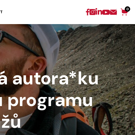
0
T
á autora*ku
u programu
užů