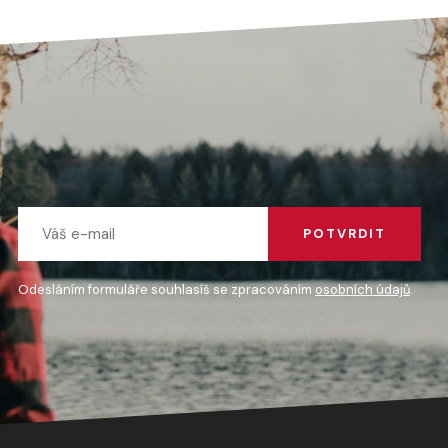
POTVRDIT
Odesláním formuláře souhlasíš se zpracováním
osobních údajů
.