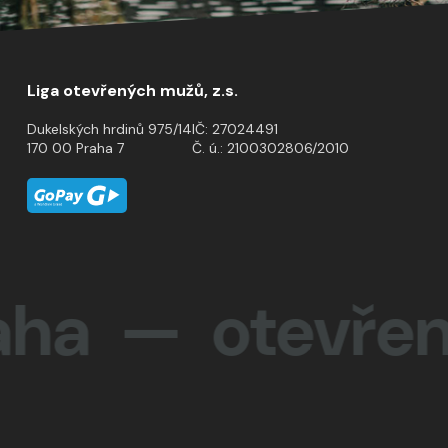
Liga otevřených mužů, z.s.
Dukelských hrdinů 975/14
IČ: 27024491
170 00 Praha 7
Č. ú.: 2100302806/2010
 otevřenost 