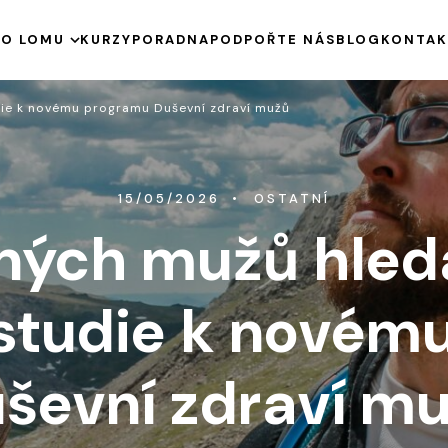
E
O LOMU
KURZY
PORADNA
PODPOŘTE NÁS
BLOG
KONTAK
HISTORIE
die k novému programu Duševní zdraví mužů
KE STAŽENÍ
VÝROČNÍ ZPRÁVY
PODPOŘENÉ PROJEKTY
15/05/2026
OSTATNÍ
ených mužů hled
studie k novém
ševní zdraví m