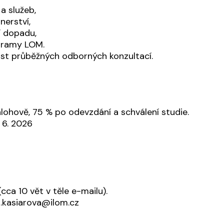
a služeb,
nerství,
í dopadu,
ogramy LOM.
t průběžných odborných konzultací.
ohově, 75 % po odevzdání a schválení studie.
. 6. 2026
cca 10 vět v těle e-mailu).
ia.kasiarova@ilom.cz