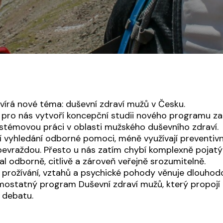
vírá nové téma: duševní zdraví mužů v Česku.
 pro nás vytvoří koncepční studii nového programu 
stémovou práci v oblasti mužského duševního zdraví.
jí vyhledání odborné pomoci, méně využívají preventivn
ebevraždou. Přesto u nás zatím chybí komplexně pojat
l odborně, citlivě a zároveň veřejně srozumitelně.
rožívání, vztahů a psychické pohody věnuje dlouhod
ostatný program Duševní zdraví mužů, který propojí 
u debatu.