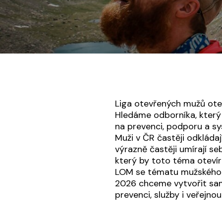
Liga otevřených mužů ote
Hledáme odborníka, který
na prevenci, podporu a sy
Muži v ČR častěji odkláda
výrazně častěji umírají s
který by toto téma otevíra
LOM se tématu mužského p
2026 chceme vytvořit sam
prevenci, služby i veřejno