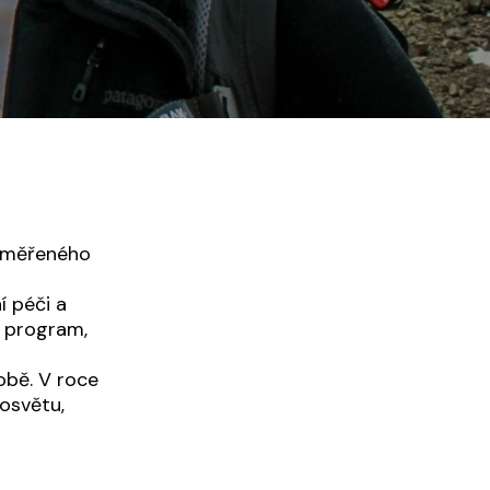
zaměřeného
í péči a
ý program,
obě. V roce
osvětu,