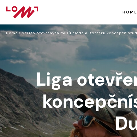
HOM
Home
Blog
Liga otevřených mužů hledá autora*ku koncepčnístu
Liga otevř
koncepční
Du