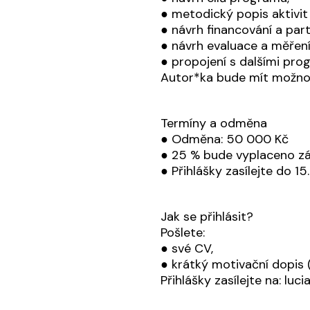
● metodický popis aktivit 
● návrh financování a part
● návrh evaluace a měřen
● propojení s dalšími pr
Autor*ka bude mít možnos
Termíny a odměna
● Odměna: 50 000 Kč
● 25 % bude vyplaceno zál
● Přihlášky zasílejte do 15
Jak se přihlásit?
Pošlete:
● své CV,
● krátký motivační dopis (
Přihlášky zasílejte na: luc