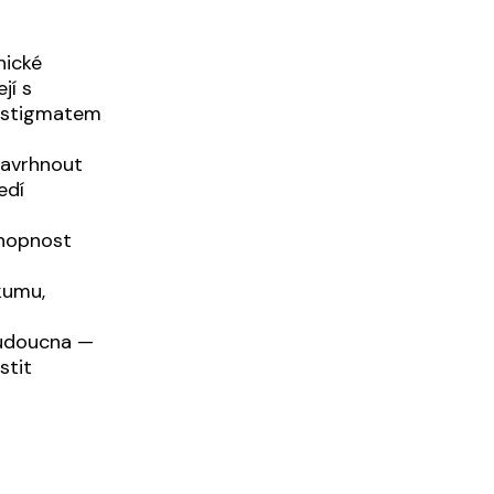
hické
jí s
o stigmatem
navrhnout
edí
chopnost
kumu,
budoucna —
stit