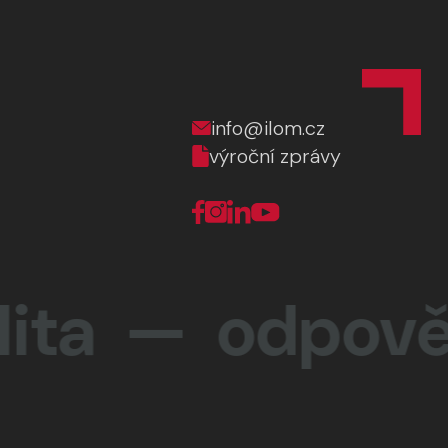
info@ilom.cz
výroční zprávy
a —
odpovědnos