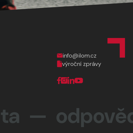
info@ilom.cz
výroční zprávy
 —
odpovědnos