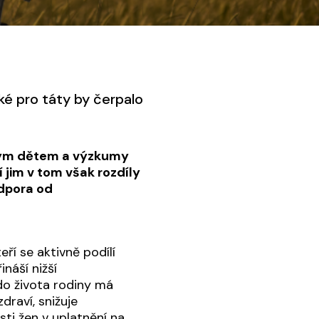
é pro táty by čerpalo
 svým dětem a výzkumy
í jim v tom však rozdíly
odpora od
ří se aktivně podílí
ináší nižší
do života rodiny má
zdraví, snižuje
ti žen v uplatnění na