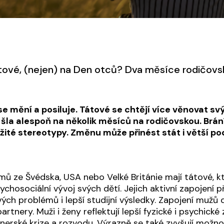
tové, (nejen) na Den otců? Dva měsíce rodičovsk
se mění a posiluje. Tátové se chtějí více věnovat
y šla alespoň na několik měsíců na rodičovskou. Brán
ažité stereotypy. Změnu může přinést stát i větší p
ů ze Švédska, USA nebo Velké Británie mají tátové, kte
sychosociální vývoj svých dětí. Jejich aktivní zapojení př
h problémů i lepší studijní výsledky. Zapojení mužů 
artnery. Muži i ženy reflektují lepší fyzické i psychické 
rské krize a rozvodu. Výrazně se také zvyšují možnos