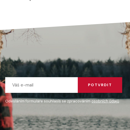
POTVRDIT
Odesláním formuláře souhlasíš se zpracováním
osobních údajů
.