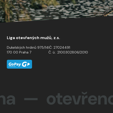
Liga otevřených mužů, z.s.
Dukelských hrdinů 975/14
IČ: 27024491
170 00 Praha 7
Č. ú.: 2100302806/2010
 otevřenost 