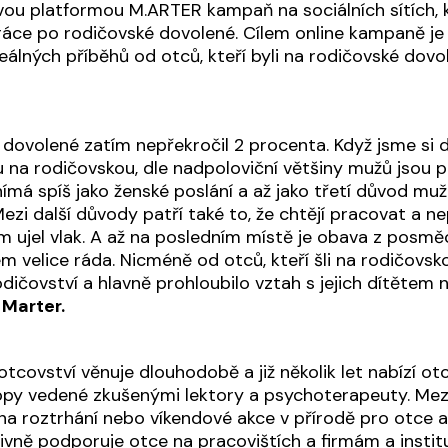
vou platformou M.ARTER kampaň na sociálních sítích,
áce po rodičovské dovolené. Cílem online kampaně je
eálných příběhů od otců, kteří byli na rodičovské dovo
 dovolené zatím nepřekročil 2 procenta. Když jsme si 
 na rodičovskou, dle nadpoloviční většiny mužů jsou 
má spíš jako ženské poslání a až jako třetí důvod muži
Mezi další důvody patří také to, že chtějí pracovat a ne
 jim ujel vlak. A až na posledním místě je obava z posmě
sem velice ráda. Nicméně od otců, kteří šli na rodičovsko
dičovství a hlavně prohloubilo vztah s jejich dítětem 
Marter.
tcovství věnuje dlouhodobě a již několik let nabízí o
py vedené zkušenými lektory a psychoterapeuty. Mezi 
na roztrhání nebo víkendové akce v přírodě pro otce a 
vně podporuje otce na pracovištích a firmám a institu