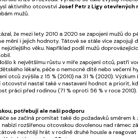
ysl aktivního otcovství
Josef Petr z Ligy otevřených
řebám mužů.
ázal, že mezi lety 2010 a 2020 se zapojení mužů do p
e mění i jejich hodnoty. Tátové se stále více zapojují d
 nejútlejšího věku. Například podíl mužů doprovázejících
obil.
došlo k největšímu růstu v míře zapojení otců, patří vo
dětského lékaře, péče o nemocné dítě nebo večerní hy
ní otců zvýšila z 15 % (2010) na 31 % (2020). Výzkum 
otcovství nastal také v nastavení hodnot a priorit, kd
ost práci před rodinou (71 % oproti 56 % v roce 2010).
skou, potřebují ale naši podporu
péče se začíná promítat také do požadavků směrem k
lad nabízí rozšířenou otcovskou dovolenou nad rámec 
 tátové nechtějí hrát v rodině druhé housle a reagovat 