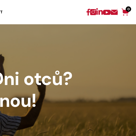
0
T
Dni otců?
nou!