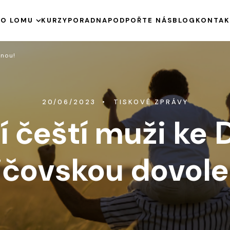
E
O LOMU
KURZY
PORADNA
PODPOŘTE NÁS
BLOG
KONTAK
HISTORIE
enou!
KE STAŽENÍ
VÝROČNÍ ZPRÁVY
PODPOŘENÉ PROJEKTY
20/06/2023
TISKOVÉ ZPRÁVY
í čeští muži ke 
ičovskou dovole