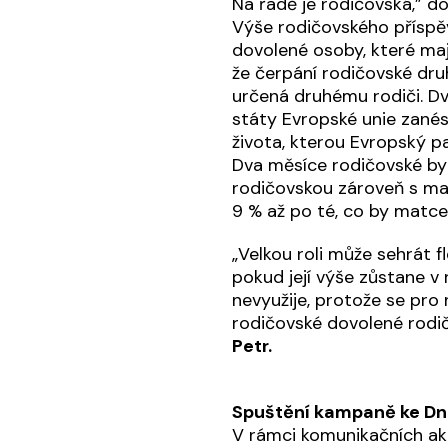
Na řadě je rodičovská,” d
Výše rodičovského příspěv
dovolené osoby, které mají 
že čerpání rodičovské druh
určená druhému rodiči. D
státy Evropské unie zanés
života, kterou Evropský pa
Dva měsíce rodičovské by 
rodičovskou zároveň s mat
9 % až po té, co by matce
„Velkou roli může sehrát f
pokud její výše zůstane v
nevyužije, protože se pro 
rodičovské dovolené rodi
Petr.
Spuštění kampaně ke Dn
V rámci komunikačních akt