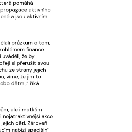
 která pomáhá
 propagace aktivního
lené a jsou aktivními
dělali průzkum o tom,
problémem finance.
 uváděli, že by
přejí si přerušit svou
chu ze strany jejich
u, víme, že jim to
nebo dětmi,“ říká
tcům, ale i matkám
nejatraktivnější akce
jejich děti. Zároveň
cím nabízí speciální