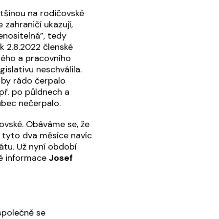
ětšinou na rodičovské
 zahraničí ukazují,
enositelná”, tedy
k 2.8.2022 členské
nného a pracovního
islativu neschválila.
 by rádo čerpalo
př. po půldnech a
ůbec nečerpalo.
ičovské. Obáváme se, že
n tyto dva měsíce navíc
átu. Už nyní období
né informace
Josef
společně se