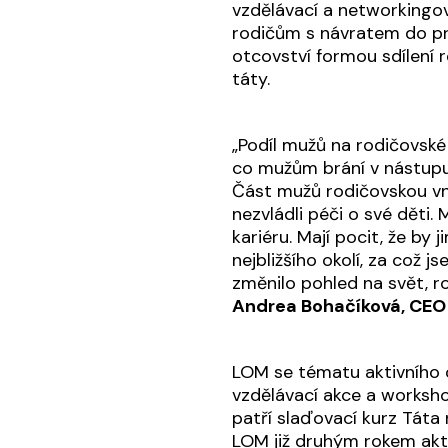
vzdělávací a networkingo
rodičům s návratem do pr
otcovství formou sdílení r
táty.
„Podíl mužů na rodičovské
co mužům brání v nástupu
Část mužů rodičovskou vní
nezvládli péči o své děti. 
kariéru. Mají pocit, že by
nejbližšího okolí, za což j
změnilo pohled na svět, ro
Andrea Bohačíková, CEO 
LOM se tématu aktivního o
vzdělávací akce a worksho
patří slaďovací kurz Táta 
LOM již druhým rokem akti