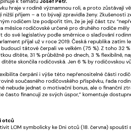
oplňuje k tématu
Josef Petr.
ku hraje v rodině významnou roli, a proto zůstávají v
nižší příjem – a to bývají zpravidla ženy. Zkušenosti ze
ým rodičem lze podpořit tím, že je její část tzv. “nepř
va měsíce rodičovské určené pro druhého rodiče měly 
t do své legislativy podle směrnice o slaďování rodi
rlament přijal už v roce 2019. Česká republika zatím leg
budoucí tátové čerpali ve velkém (75 %). Z toho 32 %
kou dítěte, 31 % průběžně po dnech, 3 % flexibilně, na
 dítěte skončila rodičovská. Jen 6 % by rodičovskou v
lexibilita čerpání i výše této nepřenositelné části rod
 rovině současného rodičovského příspěvku, řada rodi
ně nebude jednat o motivační bonus, ale o finanční ztr
če často financují ze svých úspor,” komentuje dostup
i otců
ivit LOM symbolicky ke Dni otců (18. června) spouští 