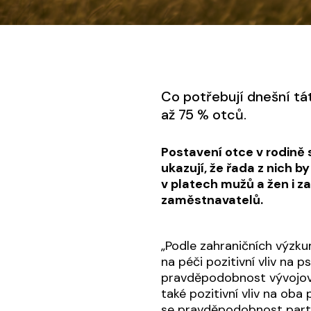
Co potřebují dnešní tá
až 75 % otců.
Postavení otce v rodině 
ukazují, že řada z nich b
v platech mužů a žen i z
zaměstnavatelů.
„Podle zahraničních výzkum
na péči pozitivní vliv na p
pravděpodobnost vývojovýc
také pozitivní vliv na oba p
se pravděpodobnost partne