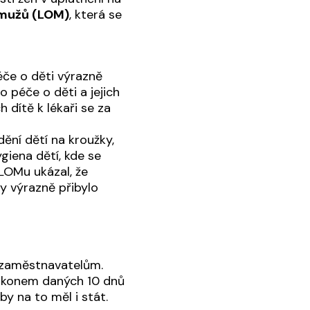
 mužů (LOM)
, která se
éče o děti výrazně
o péče o děti a jejich
 dítě k lékaři se za
dění dětí na kroužky,
giena dětí, kde se
LOMu ukázal, že
y výrazně přibylo
 zaměstnavatelům.
zákonem daných 10 dnů
by na to měl i stát.