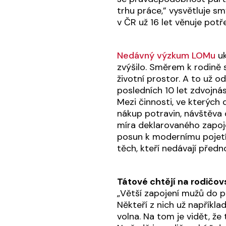
trhu práce,” vysvětluje sm
v ČR už 16 let věnuje pot
Nedávný výzkum LOMu
uk
zvýšilo. Směrem k rodině s
životní prostor. A to už od
posledních 10 let zdvojnás
Mezi činnosti, ve kterých 
nákup potravin, návštěva 
míra deklarovaného zapoje
posun k modernímu pojetí 
těch, kteří nedávají předn
Tátové chtějí na rodičov
„Větší zapojení mužů do 
Někteří z nich už napřík
volna. Na tom je vidět, že