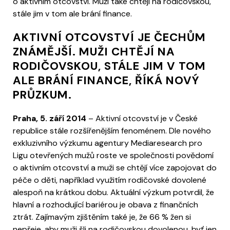
o aktivním otcovství. Muži také chtějí na rodičovskou,
stále jim v tom ale brání finance.
AKTIVNÍ OTCOVSTVÍ JE ČECHŮM
ZNÁMĚJŠÍ. MUŽI CHTĚJÍ NA
RODIČOVSKOU, STÁLE JIM V TOM
ALE BRÁNÍ FINANCE, ŘÍKÁ NOVÝ
PRŮZKUM.
Praha, 5. září 2014
– Aktivní otcovství je v České
republice stále rozšířenějším fenoménem. Dle nového
exkluzivního výzkumu agentury Mediaresearch pro
Ligu otevřených mužů roste ve společnosti povědomí
o aktivním otcovství a muži se chtějí více zapojovat do
péče o děti, například využitím rodičovské dovolené
alespoň na krátkou dobu. Aktuální výzkum potvrdil, že
hlavní a rozhodující bariérou je obava z finančních
ztrát. Zajímavým zjištěním také je, že 66 % žen si
nepřeje, aby muži šli na rodičovskou dovolenou, byť jen