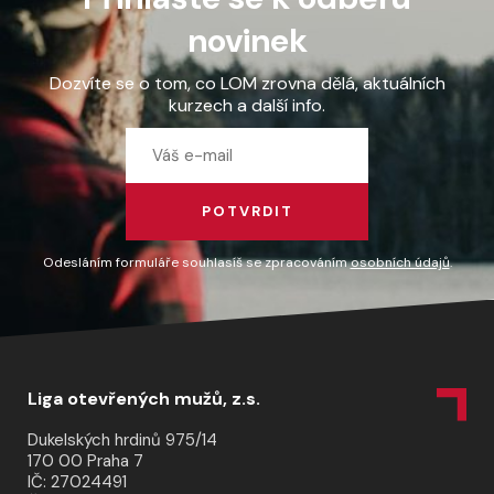
novinek
Dozvíte se o tom, co LOM zrovna dělá, aktuálních
kurzech a další info.
POTVRDIT
Odesláním formuláře souhlasíš se zpracováním
osobních údajů
.
Liga otevřených mužů, z.s.
Dukelských hrdinů 975/14
170 00 Praha 7
IČ: 27024491