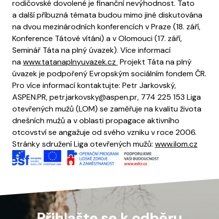
rodičovské dovolené je finanční nevýhodnost. Tato
a další příbuzná témata budou mimo jiné diskutována
na dvou mezinárodních konferencích v Praze (18. září,
Konference Tátové vítáni) a v Olomouci (17. září,
Seminář Táta na plný úvazek). Více informací
na
www.tatanaplnyuvazek.cz
Projekt Táta na plný
úvazek je podpořený Evropským sociálním fondem ČR.
Pro více informací kontaktujte: Petr Jarkovský,
ASPEN.PR, petr.jarkovsky@aspen.pr, 774 225 153 Liga
otevřených mužů (LOM) se zaměřuje na kvalitu života
dnešních mužů a v oblasti propagace aktivního
otcovství se angažuje od svého vzniku v roce 2006.
Stránky sdružení Liga otevřených mužů:
www.ilom.cz
Přihlašte se k odběru