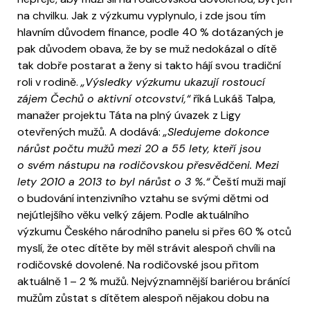
na chvilku. Jak z výzkumu vyplynulo, i zde jsou tím
hlavním důvodem finance, podle 40 % dotázaných je
pak důvodem obava, že by se muž nedokázal o dítě
tak dobře postarat a ženy si takto hájí svou tradiční
roli v rodině.
„Výsledky výzkumu ukazují rostoucí
zájem Čechů o aktivní otcovství,“
říká Lukáš Talpa,
manažer projektu Táta na plný úvazek z Ligy
otevřených mužů. A dodává:
„Sledujeme dokonce
nárůst počtu mužů mezi 20 a 55 lety, kteří jsou
o svém nástupu na rodičovskou přesvědčeni. Mezi
lety 2010 a 2013 to byl nárůst o 3 %.“
Čeští muži mají
o budování intenzivního vztahu se svými dětmi od
nejútlejšího věku velký zájem. Podle aktuálního
výzkumu Českého národního panelu si přes 60 % otců
myslí, že otec dítěte by měl strávit alespoň chvíli na
rodičovské dovolené. Na rodičovské jsou přitom
aktuálně 1 – 2 % mužů. Nejvýznamnější bariérou bránící
mužům zůstat s dítětem alespoň nějakou dobu na