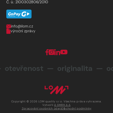
Č. ú.: 2100302806/2010
info@ilom.cz
výroční zprávy
tevřenost — originalita —
od
Copyright © 2026 LOM quality s.r.o. Všechna práva vyhrazena.
Vytvořil
∆ SMRK ∆ ∆
Zpracování osobních údajů
Obchodní podmínky