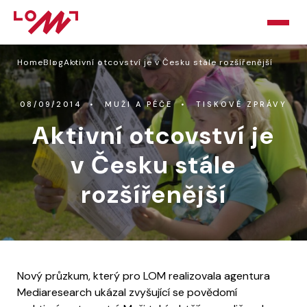
Home
Blog
Aktivní otcovství je v Česku stále rozšířenější
HOME
O LOMU
08/09/2014
MUŽI A PÉČE
TISKOVÉ ZPRÁVY
Aktivní otcovství je
KURZY
v Česku stále
PORADNA
rozšířenější
PODPOŘTE NÁS
BLOG
KONTAKT
Nový průzkum, který pro LOM realizovala agentura
Mediaresearch ukázal zvyšující se povědomí