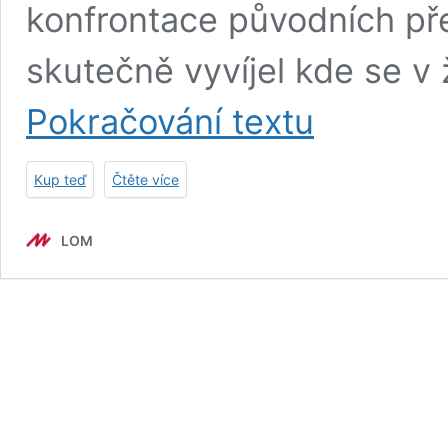
konfrontace původních před
skutečně vyvíjel kde se v 
Mužská
Pokračování textu
bilance
Kup teď
Čtěte více
LOM