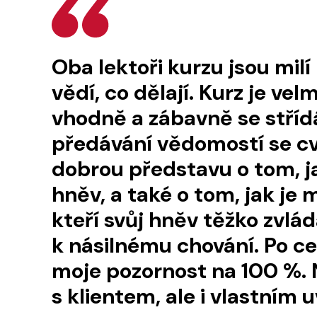
Oba lektoři kurzu jsou milí
Váhal jsem, jestli dát rela
vědí, co dělají. Kurz je ve
prodloužený víkend, ale nel
vhodně a zábavně se střídá
S dcerou jsme odjeli s nov
předávání vědomostí se cv
které bychom jinak nezíska
dobrou představu o tom, j
Adršpašských skal bylo ná
hněv, a také o tom, jak je 
inspirativní a příjemní, os
kteří svůj hněv těžko zvlád
naladění. Hned druhý den 
k násilnému chování. Po c
zajímala, kdy mě může přijí
moje pozornost na 100 %. 
jsem překvapený, jak moc
s klientem, ale i vlastní
na dcery a na to, jaké jsou