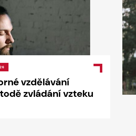
26
rné vzdělávání
todě zvládání vzteku