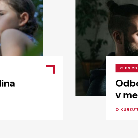
21.09.20
ina
Odbo
v me
O KURZU