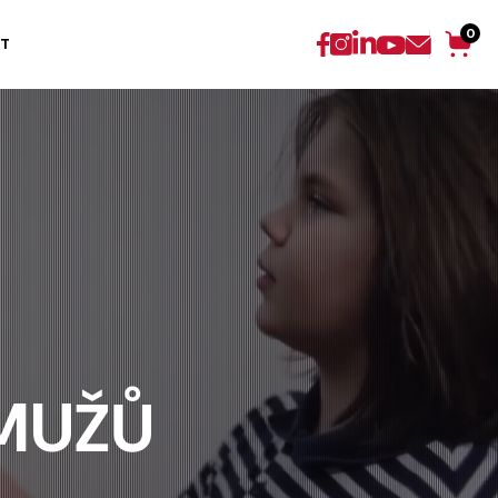
0
T
MUŽŮ