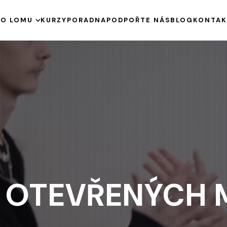
E
O LOMU
KURZY
PORADNA
PODPOŘTE NÁS
BLOG
KONTAK
HISTORIE
KE STAŽENÍ
VÝROČNÍ ZPRÁVY
PODPOŘENÉ PROJEKTY
A OTEVŘENÝCH 