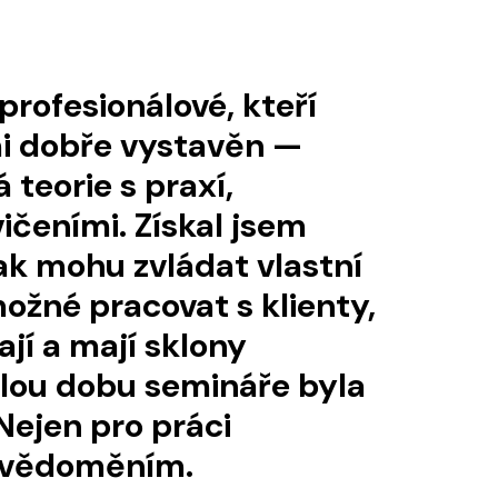
 profesionálové, kteří
tivně vysokou částku za
lmi dobře vystavěn —
ituji ani trochu.
 teorie s praxí,
ými zážitky a impulsy,
ičeními. Získal jsem
li. Prostředí
ak mohu zvládat vlastní
dherné, lektoři
možné pracovat s klienty,
tatní účastníci podobně
ají a mají sklony
po návratu se dcera
elou dobu semináře byla
t navštívit do práce. Byl
Nejen pro práci
 byl program zaměřený
m uvědoměním.
. Takhle nadšenou jsem ji