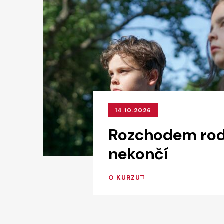
14.10.2026
Rozchodem rod
nekončí
O KURZU