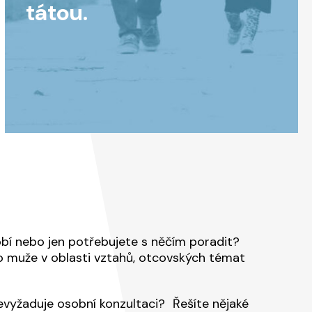
tátou.
obí nebo jen potřebujete s něčím poradit?
o muže v oblasti vztahů, otcovských témat
evyžaduje osobní konzultaci? Řešíte nějaké